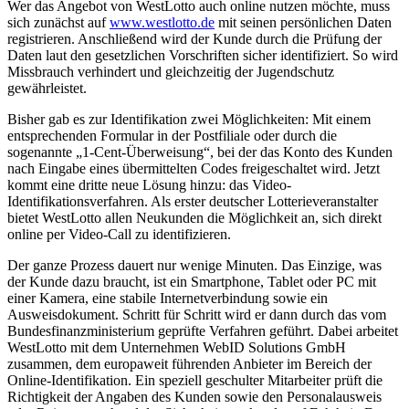
Wer das Angebot von WestLotto auch online nutzen möchte, muss
sich zunächst auf
www.westlotto.de
mit seinen persönlichen Daten
registrieren. Anschließend wird der Kunde durch die Prüfung der
Daten laut den gesetzlichen Vorschriften sicher identifiziert. So wird
Missbrauch verhindert und gleichzeitig der Jugendschutz
gewährleistet.
Bisher gab es zur Identifikation zwei Möglichkeiten: Mit einem
entsprechenden Formular in der Postfiliale oder durch die
sogenannte „1-Cent-Überweisung“, bei der das Konto des Kunden
nach Eingabe eines übermittelten Codes freigeschaltet wird. Jetzt
kommt eine dritte neue Lösung hinzu: das Video-
Identifikationsverfahren. Als erster deutscher Lotterieveranstalter
bietet WestLotto allen Neukunden die Möglichkeit an, sich direkt
online per Video-Call zu identifizieren.
Der ganze Prozess dauert nur wenige Minuten. Das Einzige, was
der Kunde dazu braucht, ist ein Smartphone, Tablet oder PC mit
einer Kamera, eine stabile Internetverbindung sowie ein
Ausweisdokument. Schritt für Schritt wird er dann durch das vom
Bundesfinanzministerium geprüfte Verfahren geführt. Dabei arbeitet
WestLotto mit dem Unternehmen WebID Solutions GmbH
zusammen, dem europaweit führenden Anbieter im Bereich der
Online-Identifikation. Ein speziell geschulter Mitarbeiter prüft die
Richtigkeit der Angaben des Kunden sowie den Personalausweis