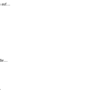
ch auf…
 die…
…