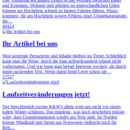
Das Topthema seit langen Zeiten ist das Wohnen zwischen Basel
und Konstanz. Wohnen und arbeiten an unterschiedlichen Orten
können am Hochrhein schnell zu langen Fahrten führen. Hinzu
kommen, die am Hochrhein wegen Fehlens einer Umgehungsstraße,
die…
49424
Ihr Artikel bei uns
Weit gestreute Pressetexte und Inhalte bleiben im Trend. Schließlich
kann man die Wege, durch die man aufmerksamkeit erlangt nicht
vorhersagen. Und wie kann man besser Interesse wecken, als durch
einen packenden Text. Wenn damit beim Leser schon gle…
37527
Laufzeitveränderungen jetzt!
Der Streckbetrieb zweier KKW's allein wird uns nicht vor einem
kalten Winter schützen. Das mindeste, was noch geschehen müsste,
wäre, dass Grundremmingen wieder ans Netz geht. Im Norden
könnte Windkraft und Strom aus Norwegen vielleicht noch für
Beh…