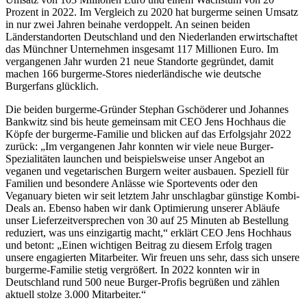
Prozent in 2022. Im Vergleich zu 2020 hat burgerme seinen Umsatz
in nur zwei Jahren beinahe verdoppelt. An seinen beiden
Länderstandorten Deutschland und den Niederlanden erwirtschaftet
das Münchner Unternehmen insgesamt 117 Millionen Euro. Im
vergangenen Jahr wurden 21 neue Standorte gegründet, damit
machen 166 burgerme-Stores niederländische wie deutsche
Burgerfans glücklich.
Die beiden burgerme-Gründer Stephan Gschöderer und Johannes
Bankwitz sind bis heute gemeinsam mit CEO Jens Hochhaus die
Köpfe der burgerme-Familie und blicken auf das Erfolgsjahr 2022
zurück: „Im vergangenen Jahr konnten wir viele neue Burger-
Spezialitäten launchen und beispielsweise unser Angebot an
veganen und vegetarischen Burgern weiter ausbauen. Speziell für
Familien und besondere Anlässe wie Sportevents oder den
Veganuary bieten wir seit letztem Jahr unschlagbar günstige Kombi-
Deals an. Ebenso haben wir dank Optimierung unserer Abläufe
unser Lieferzeitversprechen von 30 auf 25 Minuten ab Bestellung
reduziert, was uns einzigartig macht,“ erklärt CEO Jens Hochhaus
und betont: „Einen wichtigen Beitrag zu diesem Erfolg tragen
unsere engagierten Mitarbeiter. Wir freuen uns sehr, dass sich unsere
burgerme-Familie stetig vergrößert. In 2022 konnten wir in
Deutschland rund 500 neue Burger-Profis begrüßen und zählen
aktuell stolze 3.000 Mitarbeiter.“