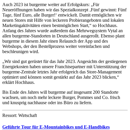
Auch 2023 ist burgerme weiter auf Erfolgskurs: „Für
Neueröffnungen haben wir das Spezialkonzept ‚Fünf gewinnt: Fünf
Tage, fünf Euro, alle Burger!‘ entwickelt. Damit ermöglichen wir
neuen Stores mit Hilfe von leckeren Probierangeboten und lokalen
Marketingaktivitäten einen bestmöglichen Start,“ so Hochhaus.
Anfang des Jahres wurde außerdem das Mehrwegsystem Vytal an
allen burgerme-Standorten in Deutschland ausgerollt. Ebenso plant
burgerme in diesem Jahr einen Relaunch der App und des
Webshops, der den Bestellprozess weiter vereinfachen und
beschleunigen wird.
„Wir sind gut gerüstet für das Jahr 2023. Angesichts der gestiegenen
Energiekosten haben unsere Franchisepartner mit Unterstützung der
burgerme-Zentrale letztes Jahr erfolgreich das Store-Management
optimiert und können somit gestärkt auf das Jahr 2023 blicken,“
erklärt Hochhaus.
Bis Ende des Jahres will burgerme auf insgesamt 200 Standorte
wachsen, um noch mehr leckere Burger, Pommes und Co. frisch
und knusprig nachhause oder ins Büro zu liefern.
Ressort: Wirtschaft
Geführte Tour für E-Mountainbikes und E-Handbikes