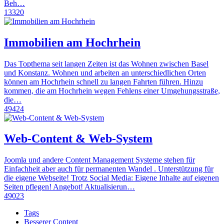
Beh…
13320
Immobilien am Hochrhein
Das Topthema seit langen Zeiten ist das Wohnen zwischen Basel
und Konstanz. Wohnen und arbeiten an unterschiedlichen Orten
können am Hochrhein schnell zu langen Fahrten führen. Hinzu
kommen, die am Hochrhein wegen Fehlens einer Umgehungsstraße,
die…
49424
Web-Content & Web-System
Joomla und andere Content Management Systeme stehen für
Einfachheit aber auch für permanenten Wandel . Unterstützung für
die eigene Webseite! Trotz Social Media: Eigene Inhalte auf eigenen
Seiten pflegen! Angebot! Aktualisierun…
49023
Tags
Besserer Content