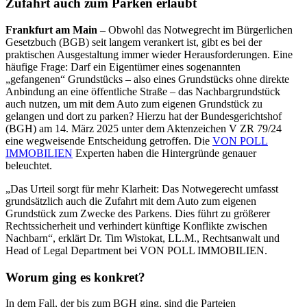
Zufahrt auch zum Parken erlaubt
Frankfurt am Main –
Obwohl das Notwegrecht im Bürgerlichen
Gesetzbuch (BGB) seit langem verankert ist, gibt es bei der
praktischen Ausgestaltung immer wieder Herausforderungen. Eine
häufige Frage: Darf ein Eigentümer eines sogenannten
„gefangenen“ Grundstücks – also eines Grundstücks ohne direkte
Anbindung an eine öffentliche Straße – das Nachbargrundstück
auch nutzen, um mit dem Auto zum eigenen Grundstück zu
gelangen und dort zu parken? Hierzu hat der Bundesgerichtshof
(BGH) am 14. März 2025 unter dem Aktenzeichen V ZR 79/24
eine wegweisende Entscheidung getroffen. Die
VON POLL
IMMOBILIEN
Experten haben die Hintergründe genauer
beleuchtet.
„Das Urteil sorgt für mehr Klarheit: Das Notwegerecht umfasst
grundsätzlich auch die Zufahrt mit dem Auto zum eigenen
Grundstück zum Zwecke des Parkens. Dies führt zu größerer
Rechtssicherheit und verhindert künftige Konflikte zwischen
Nachbarn“, erklärt Dr. Tim Wistokat, LL.M., Rechtsanwalt und
Head of Legal Department bei VON POLL IMMOBILIEN.
Worum ging es konkret?
In dem Fall, der bis zum BGH ging, sind die Parteien