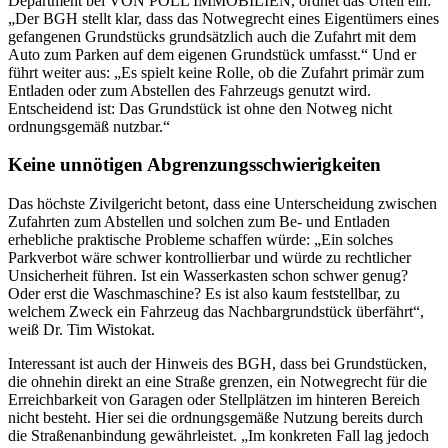
Department bei VON POLL IMMOBILIEN, ordnet das Urteil ein:
„Der BGH stellt klar, dass das Notwegrecht eines Eigentümers eines
gefangenen Grundstücks grundsätzlich auch die Zufahrt mit dem
Auto zum Parken auf dem eigenen Grundstück umfasst.“ Und er
führt weiter aus: „Es spielt keine Rolle, ob die Zufahrt primär zum
Entladen oder zum Abstellen des Fahrzeugs genutzt wird.
Entscheidend ist: Das Grundstück ist ohne den Notweg nicht
ordnungsgemäß nutzbar.“
Keine unnötigen Abgrenzungsschwierigkeiten
Das höchste Zivilgericht betont, dass eine Unterscheidung zwischen
Zufahrten zum Abstellen und solchen zum Be- und Entladen
erhebliche praktische Probleme schaffen würde: „Ein solches
Parkverbot wäre schwer kontrollierbar und würde zu rechtlicher
Unsicherheit führen. Ist ein Wasserkasten schon schwer genug?
Oder erst die Waschmaschine? Es ist also kaum feststellbar, zu
welchem Zweck ein Fahrzeug das Nachbargrundstück überfährt“,
weiß Dr. Tim Wistokat.
Interessant ist auch der Hinweis des BGH, dass bei Grundstücken,
die ohnehin direkt an eine Straße grenzen, ein Notwegrecht für die
Erreichbarkeit von Garagen oder Stellplätzen im hinteren Bereich
nicht besteht. Hier sei die ordnungsgemäße Nutzung bereits durch
die Straßenanbindung gewährleistet. „Im konkreten Fall lag jedoch