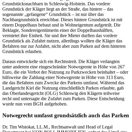
Grundstücksnachbarn in Schleswig-Holstein. Das vordere
Grundstück der Kläger liegt an der Straße, das hintere – das
sogenannte „gefangene“ Grundstück – ist nur über das
Nachbargrundstück erreichbar. Dieses hintere Grundstück ist mit
einem Doppelhaus bebaut und in Wohneigentum aufgeteilt. Die
Beklagte, Sondereigentümerin einer der Doppelhaushälften,
vermietet ihre Einheit. Sie und ihre Mieter durften das vordere
Grundstück als Zufahrt nutzen, allerdings wollten die Kläger das
Befahren nur zur Anfahrt, nicht aber zum Parken auf dem hinteren
Grundstück erlauben.
Daraus entwickelte sich ein Rechtsstreit. Die Kläger verlangten
unter anderem eine eingeschränkte Notwegrente in Höhe von 267
Euro, die ein Verbot der Nutzung zu Parkzwecken beinhaltet – oder
hilfsweise die Zahlung einer Notwegrente in Höhe von 313 Euro,
die das Befahren zum Zwecke des Parkens umfasst. Während das
Landgericht Kiel die Nutzung einschließlich Parken erlaubte, gab
das Oberlandesgericht (OLG) Schleswig den Klägern teilweise
recht und untersagte die Zufahrt zum Parken. Diese Entscheidung
wurde nun vom BGH aufgehoben.
Notwegrecht umfasst grundsätzlich auch das Parken
Dr. Tim Wistokat, LL.M., Rechtsanwalt und Head of Legal