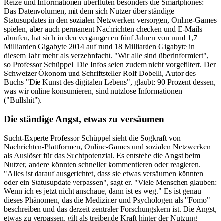
Reize und Informationen überfluten besonders die Smartphones:
Das Datenvolumen, mit dem sich Nutzer über ständige
Statusupdates in den sozialen Netzwerken versorgen, Online-Games
spielen, aber auch permanent Nachrichten checken und E-Mails
abrufen, hat sich in den vergangenen fünf Jahren von rund 1,7
Milliarden Gigabyte 2014 auf rund 18 Milliarden Gigabyte in
diesem Jahr mehr als verzehnfacht. "Wir alle sind überinformiert",
so Professor Schüppel. Die Infos seien zudem nicht vorgefiltert. Der
Schweizer Ökonom und Schriftsteller Rolf Dobelli, Autor des
Buchs "Die Kunst des digitalen Lebens", glaubt: 90 Prozent dessen,
was wir online konsumieren, sind nutzlose Informationen
("Bullshit").
Die ständige Angst, etwas zu versäumen
Sucht-Experte Professor Schüppel sieht die Sogkraft von
Nachrichten-Plattformen, Online-Games und sozialen Netzwerken
als Auslöser für das Suchtpotenzial. Es entstehe die Angst beim
Nutzer, andere könnten schneller kommentieren oder reagieren.
"Alles ist darauf ausgerichtet, dass sie etwas versäumen könnten
oder ein Statusupdate verpassen", sagt er. "Viele Menschen glauben:
Wenn ich es jetzt nicht anschaue, dann ist es weg." Es ist genau
dieses Phänomen, das die Mediziner und Psychologen als "Fomo"
beschreiben und das derzeit zentraler Forschungskern ist. Die Angst,
etwas zu verpassen, gilt als treibende Kraft hinter der Nutzung