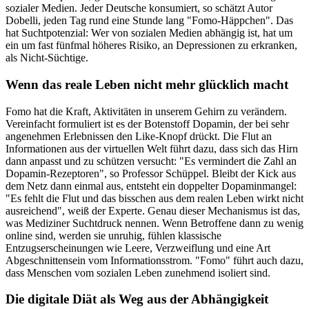
sozialer Medien. Jeder Deutsche konsumiert, so schätzt Autor
Dobelli, jeden Tag rund eine Stunde lang "Fomo-Häppchen". Das
hat Suchtpotenzial: Wer von sozialen Medien abhängig ist, hat um
ein um fast fünfmal höheres Risiko, an Depressionen zu erkranken,
als Nicht-Süchtige.
Wenn das reale Leben nicht mehr glücklich macht
Fomo hat die Kraft, Aktivitäten in unserem Gehirn zu verändern.
Vereinfacht formuliert ist es der Botenstoff Dopamin, der bei sehr
angenehmen Erlebnissen den Like-Knopf drückt. Die Flut an
Informationen aus der virtuellen Welt führt dazu, dass sich das Hirn
dann anpasst und zu schützen versucht: "Es vermindert die Zahl an
Dopamin-Rezeptoren", so Professor Schüppel. Bleibt der Kick aus
dem Netz dann einmal aus, entsteht ein doppelter Dopaminmangel:
"Es fehlt die Flut und das bisschen aus dem realen Leben wirkt nicht
ausreichend", weiß der Experte. Genau dieser Mechanismus ist das,
was Mediziner Suchtdruck nennen. Wenn Betroffene dann zu wenig
online sind, werden sie unruhig, fühlen klassische
Entzugserscheinungen wie Leere, Verzweiflung und eine Art
Abgeschnittensein vom Informationsstrom. "Fomo" führt auch dazu,
dass Menschen vom sozialen Leben zunehmend isoliert sind.
Die digitale Diät als Weg aus der Abhängigkeit