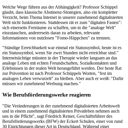
Welche Wege führen aus der Abhängigkeit? Professor Schüppel
glaubt, dass klassische Abstinenz-Strategien, also ein kompletter
Verzicht, beim Thema Internet in unserer zunehmend digitalisierten
Welt nicht funktionieren. Stattdessen rät er zum "digitalen Fasten":
sich einerseits Freiräume zu schaffen, um in die "analoge Welt"
einzutauchen, andererseits daran zu arbeiten, relevante
Informationen von nutzlosen "Fomo-Häppchen" zu trennen.
"Ständige Erreichbarkeit war einmal ein Statussymbol, heute ist es
ein Statussymbol, wenn Sie zwei Stunden nicht erreichbar sind."
Internetsüchtige müssten in der Therapie wieder langsam an das
analoge Leben mit echten Freundschaften, Sozialkontakten und
Erlebnissen in der realen Welt herangeführt werden. Der beste Rat
zur Prävention ist nach Professor Schüppels Worten, "fest im
analogen Leben verwurzelt" zu bleiben. Aber auch er weiß: "Dafür
müssen wir zunehmend Werbung machen."
Wie Berufsförderungswerke reagieren
"Die Veränderungen in der zunehmend digitalisierten Arbeitswelt
und in einem zunehmend digitalisierten Privatleben nehmen auch
uns in die Pflicht", sagt Friedrich Reiner, Geschäftsführer des
Berufsförderungswerks (BFW) der Eckert Schulen, einer von rund
30 Einrichtungen dieser Art in Deutschland. Während einer