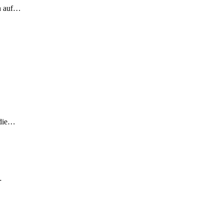
ch auf…
 die…
…