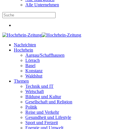
Alle Unternehmen
Nachrichten
Hochrhein
Aargau/Schaffhausen
Lörrach
Basel
Konstanz
Waldshut
Themen
Technik und IT
Wirtschaft
Bildung und Kultur
Gesellschaft und Religion
Politik
Reise und Verkehr
Gesundheit und Lifestyle
Sport und Freizeit
Energie und Umwelt