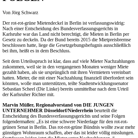
Von Jörg Schwarz
Der rot-rot-grüne Mietendeckel in Berlin ist verfassungswidrig:
Nach einer Entscheidung des Bundesverfassungsgerichts in
Karlsruhe war das Land nicht berechtigt, die Mieten in Berlin per
Gesetz zu deckeln. Da der Bund bereits 2015 die Mietpreisbremse
beschlossen hatte, liege die Gesetzgebungsbefugnis ausschließlich
bei ihm, heißt es in dem Beschluss.
Seit dem Urteilsspruch ist klar, dass auf viele Mieter Nachzahlungen
zukommen, weil sie in den vergangenen Monaten weniger Miete
gezahlt haben, als sie ursprünglich mit ihren Vermietern vereinbart
hatten. Mieter, die mit einer Nachzahlung finanziell überfordert sein
könnten, wolle man unterstützen, teilte Stadtentwicklungssenator
Sebastian Scheel (Die Linke) bereits unmittelbar nach dem Urteil
der Karlsruher Richter mit.
Marvin Müller, Regionalvorstand von DIE JUNGEN
UNTERNEHMER Düsseldorf/Niederrhein
beurteilt die
Entscheidung des Bundesverfassungsgerichts und seine Folgen
folgendermaßen: „Es ist eine schwere Niederlage für den rot-rot-
grünen Senat in Berlin. Das rot-rot-grüne Bündnis wollte zwar mehr
günstigen Wohnraum schaffen, aber das ist leider völlig misslungen.