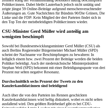
zehnten Rang der verhältnismäßig besonders häufig beschimpften
Politiker:innen. Dabei bleibt Lauterbach jedoch nicht untätig und
zeigte jüngst 59 Online-Beiträge aufgrund menschenverachtender
Äußerungen an. Gute Nachrichten für Bündnis 90/Die Grünen, Die
Linke und die FDP: Kein Mitglied der drei Parteien findet sich in
den Top Ten der meistbeleidigten Politiker:innen wieder.
CSU-Minister Gerd Müller wird anteilig am
wenigsten beschimpft
Sowohl bei Bundesentwicklungsminister Gerd Müller (CSU) als
auch Berlins Regierender Bürgermeister Michael Müller (SPD)
scheint der Nachname vor Beschimpfungen zu bewahren: In
lediglich einem bzw. zwei Prozent der Beiträge werden die beiden
Politiker beleidigt. Auch der niedersächsische Ministerpräsident
Stephan Weil (SPD) bekommt mit einer Beleidigungsquote von drei
Prozent nur selten negative Resonanz.
Durchschnittlich sechs Prozent der Tweets zu den
Kanzlerkandidat:innen sind beleidigend
Auch über die von den Parteien ins Rennen geschickten
Kanzlerkandidat:innen wird heftig diskutiert, wobei es nicht selten
ausfallend wird. Den größten Redebedarf gibt es bei CDU-