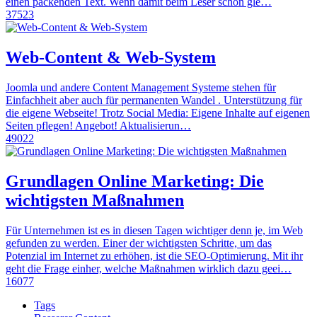
einen packenden Text. Wenn damit beim Leser schon gle…
37523
Web-Content & Web-System
Joomla und andere Content Management Systeme stehen für
Einfachheit aber auch für permanenten Wandel . Unterstützung für
die eigene Webseite! Trotz Social Media: Eigene Inhalte auf eigenen
Seiten pflegen! Angebot! Aktualisierun…
49022
Grundlagen Online Marketing: Die
wichtigsten Maßnahmen
Für Unternehmen ist es in diesen Tagen wichtiger denn je, im Web
gefunden zu werden. Einer der wichtigsten Schritte, um das
Potenzial im Internet zu erhöhen, ist die SEO-Optimierung. Mit ihr
geht die Frage einher, welche Maßnahmen wirklich dazu geei…
16077
Tags