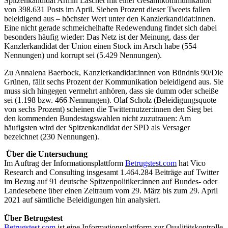
Spitzenkandidat Armin Laschet mit einer Gesamtkommunikation
von 398.631 Posts im April. Sieben Prozent dieser Tweets fallen
beleidigend aus – höchster Wert unter den Kanzlerkandidat:innen.
Eine nicht gerade schmeichelhafte Redewendung findet sich dabei
besonders häufig wieder: Das Netz ist der Meinung, dass der
Kanzlerkandidat der Union einen Stock im Arsch habe (554
Nennungen) und korrupt sei (5.429 Nennungen).
Zu Annalena Baerbock, Kanzlerkandidat:innen von Bündnis 90/Die
Grünen, fällt sechs Prozent der Kommunikation beleidigend aus. Sie
muss sich hingegen vermehrt anhören, dass sie dumm oder scheiße
sei (1.198 bzw. 466 Nennungen). Olaf Scholz (Beleidigungsquote
von sechs Prozent) scheinen die Twitternutzer:innen den Sieg bei
den kommenden Bundestagswahlen nicht zuzutrauen: Am
häufigsten wird der Spitzenkandidat der SPD als Versager
bezeichnet (230 Nennungen).
Über die Untersuchung
Im Auftrag der Informationsplattform
Betrugstest.com
hat Vico
Research and Consulting insgesamt 1.464.284 Beiträge auf Twitter
im Bezug auf 91 deutsche Spitzenpolitiker:innen auf Bundes- oder
Landesebene über einen Zeitraum vom 29. März bis zum 29. April
2021 auf sämtliche Beleidigungen hin analysiert.
Über Betrugstest
Betrugstest.com
ist eine Informationsplattform zur Qualitätskontrolle