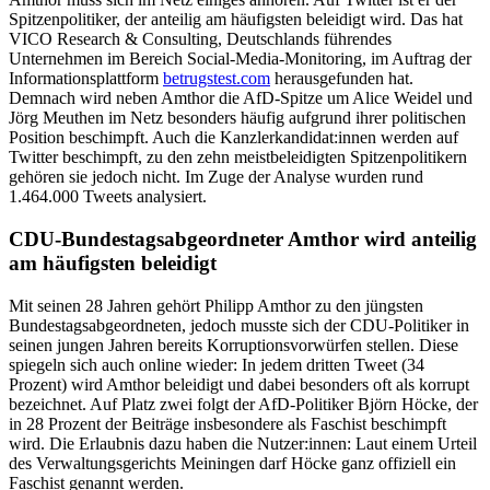
Spitzenpolitiker, der anteilig am häufigsten beleidigt wird. Das hat
VICO Research & Consulting, Deutschlands führendes
Unternehmen im Bereich Social-Media-Monitoring, im Auftrag der
Informationsplattform
betrugstest.com
herausgefunden hat.
Demnach wird neben Amthor die AfD-Spitze um Alice Weidel und
Jörg Meuthen im Netz besonders häufig aufgrund ihrer politischen
Position beschimpft. Auch die Kanzlerkandidat:innen werden auf
Twitter beschimpft, zu den zehn meistbeleidigten Spitzenpolitikern
gehören sie jedoch nicht. Im Zuge der Analyse wurden rund
1.464.000 Tweets analysiert.
CDU-Bundestagsabgeordneter Amthor wird anteilig
am häufigsten beleidigt
Mit seinen 28 Jahren gehört Philipp Amthor zu den jüngsten
Bundestagsabgeordneten, jedoch musste sich der CDU-Politiker in
seinen jungen Jahren bereits Korruptionsvorwürfen stellen. Diese
spiegeln sich auch online wieder: In jedem dritten Tweet (34
Prozent) wird Amthor beleidigt und dabei besonders oft als korrupt
bezeichnet. Auf Platz zwei folgt der AfD-Politiker Björn Höcke, der
in 28 Prozent der Beiträge insbesondere als Faschist beschimpft
wird. Die Erlaubnis dazu haben die Nutzer:innen: Laut einem Urteil
des Verwaltungsgerichts Meiningen darf Höcke ganz offiziell ein
Faschist genannt werden.