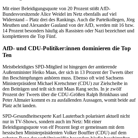
Mit einer Beleidigungsquote von 20 Prozent stößt AfD-
Bundesvorsitzende Alice Weidel im Netz ebenfalls auf viel
Widerstand – Platz drei des Rankings. Auch die Parteikollegen, Jörg
Meuthen und Alexander Gauland von der AfD, werden mit 16 bzw.
14 Prozent besonders häufig als Rassisten oder Nazi bezeichnet und
komplettieren die Top Fünf.
AfD- und CDU-Politiker:innen dominieren die Top
Ten
Meistbeleidigtes SPD-Mitglied ist hingegen der amtierende
Außenminister Heiko Maas, der sich in 13 Prozent der Tweets über
ihn Beschimpfungen anhören muss. Ebenso oft wird Sachsens
Ministerpräsident Michael Kretschmer (CDU) zur Zielscheibe in
den Beiträgen und teilt sich mit Maas Rang sechs. In je zwölf
Prozent der Tweets über die CDU-Größen Ralph Brinkhaus und
Peter Altmaier kommt es zu ausfallenden Aussagen, womit beide auf
Platz acht landen.
SPD-Gesundheitsexperte Karl Lauterbach polarisiert aktuell nicht
nur in TV-Shows, sondern auch im Netz: Mit einer
Beleidigungsquote von elf Prozent liegt er gemeinsam mit dem
hessischen Ministerpräsidenten Volker Bouffier (CDU) auf dem