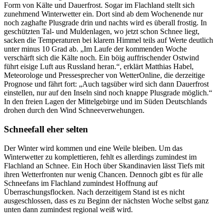
Form von Kälte und Dauerfrost. Sogar im Flachland stellt sich
zunehmend Winterwetter ein. Dort sind ab dem Wochenende nur
noch zaghafte Plusgrade drin und nachts wird es überall frostig. In
geschützten Tal- und Muldenlagen, wo jetzt schon Schnee liegt,
sacken die Temperaturen bei klarem Himmel teils auf Werte deutlich
unter minus 10 Grad ab. „Im Laufe der kommenden Woche
verschärft sich die Kälte noch. Ein böig auffrischender Ostwind
führt eisige Luft aus Russland heran.“, erklärt Matthias Habel,
Meteorologe und Pressesprecher von WetterOnline, die derzeitige
Prognose und fährt fort: „Auch tagsüber wird sich dann Dauerfrost
einstellen, nur auf den Inseln sind noch knappe Plusgrade möglich.“
In den freien Lagen der Mittelgebirge und im Süden Deutschlands
drohen durch den Wind Schneeverwehungen.
Schneefall eher selten
Der Winter wird kommen und eine Weile bleiben. Um das
Winterwetter zu komplettieren, fehlt es allerdings zumindest im
Flachland an Schnee. Ein Hoch über Skandinavien lässt Tiefs mit
ihren Wetterfronten nur wenig Chancen. Dennoch gibt es für alle
Schneefans im Flachland zumindest Hoffnung auf
Überraschungsflocken. Nach derzeitigem Stand ist es nicht
ausgeschlossen, dass es zu Beginn der nächsten Woche selbst ganz
unten dann zumindest regional weiß wird.