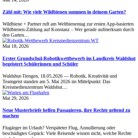
Zähl mit: Wie viele Wildbienen summen in deinem Garten?
Wildbiene + Partner ruft am Weltbienentag zur ersten App-basierten
Wildbienen-Zählung auf Konstanz – Wer gerade aufmerksam durch
den Garten…
Mai 18, 2026
Erster Grundschul-Robotikwettbewerb im Landkreis Waldshut
begeistert Schülerinnen und Schüler
Waldshut-Tiengen, 18.05.2026 — Robotik, Kreativität und
Teamgeist standen am 5. Mai 2026 im Mittelpunkt: Das
Kreismedienzentrum Waldshut…
Mai 29, 2026
Neue Musterbriefe helfen Passagieren, ihre Rechte geltend zu
machen
Flugärger im Urlaub? Verspäteter Flug, Annullierung oder
beschädigtes Gepäck: Viele Reisende wissen nicht, welche Rechte