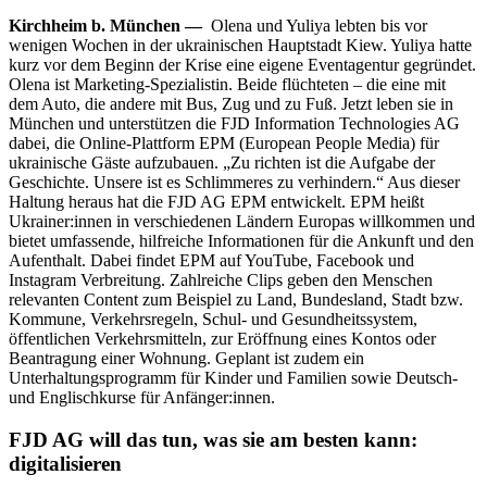
Kirchheim b. München —
Olena und Yuliya lebten bis vor
wenigen Wochen in der ukrainischen Hauptstadt Kiew. Yuliya hatte
kurz vor dem Beginn der Krise eine eigene Eventagentur gegründet.
Olena ist Marketing-Spezialistin. Beide flüchteten – die eine mit
dem Auto, die andere mit Bus, Zug und zu Fuß. Jetzt leben sie in
München und unterstützen die FJD Information Technologies AG
dabei, die Online-Plattform EPM (European People Media) für
ukrainische Gäste aufzubauen. „Zu richten ist die Aufgabe der
Geschichte. Unsere ist es Schlimmeres zu verhindern.“ Aus dieser
Haltung heraus hat die FJD AG EPM entwickelt. EPM heißt
Ukrainer:innen in verschiedenen Ländern Europas willkommen und
bietet umfassende, hilfreiche Informationen für die Ankunft und den
Aufenthalt. Dabei findet EPM auf YouTube, Facebook und
Instagram Verbreitung. Zahlreiche Clips geben den Menschen
relevanten Content zum Beispiel zu Land, Bundesland, Stadt bzw.
Kommune, Verkehrsregeln, Schul- und Gesundheitssystem,
öffentlichen Verkehrsmitteln, zur Eröffnung eines Kontos oder
Beantragung einer Wohnung. Geplant ist zudem ein
Unterhaltungsprogramm für Kinder und Familien sowie Deutsch-
und Englischkurse für Anfänger:innen.
FJD AG will das tun, was sie am besten kann:
digitalisieren