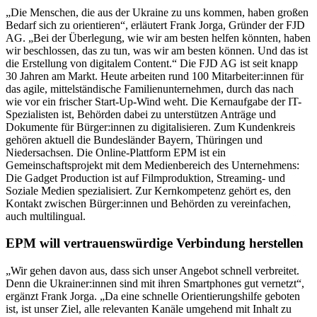
„Die Menschen, die aus der Ukraine zu uns kommen, haben großen
Bedarf sich zu orientieren“, erläutert Frank Jorga, Gründer der FJD
AG. „Bei der Überlegung, wie wir am besten helfen könnten, haben
wir beschlossen, das zu tun, was wir am besten können. Und das ist
die Erstellung von digitalem Content.“ Die FJD AG ist seit knapp
30 Jahren am Markt. Heute arbeiten rund 100 Mitarbeiter:innen für
das agile, mittelständische Familienunternehmen, durch das nach
wie vor ein frischer Start-Up-Wind weht. Die Kernaufgabe der IT-
Spezialisten ist, Behörden dabei zu unterstützen Anträge und
Dokumente für Bürger:innen zu digitalisieren. Zum Kundenkreis
gehören aktuell die Bundesländer Bayern, Thüringen und
Niedersachsen. Die Online-Plattform EPM ist ein
Gemeinschaftsprojekt mit dem Medienbereich des Unternehmens:
Die Gadget Production ist auf Filmproduktion, Streaming- und
Soziale Medien spezialisiert. Zur Kernkompetenz gehört es, den
Kontakt zwischen Bürger:innen und Behörden zu vereinfachen,
auch multilingual.
EPM will vertrauenswürdige Verbindung herstellen
„Wir gehen davon aus, dass sich unser Angebot schnell verbreitet.
Denn die Ukrainer:innen sind mit ihren Smartphones gut vernetzt“,
ergänzt Frank Jorga. „Da eine schnelle Orientierungshilfe geboten
ist, ist unser Ziel, alle relevanten Kanäle umgehend mit Inhalt zu