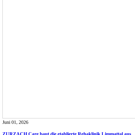
Juni 01, 2026
ZURZACH Care baut die etablierte Rehaklinik Limmattal aus