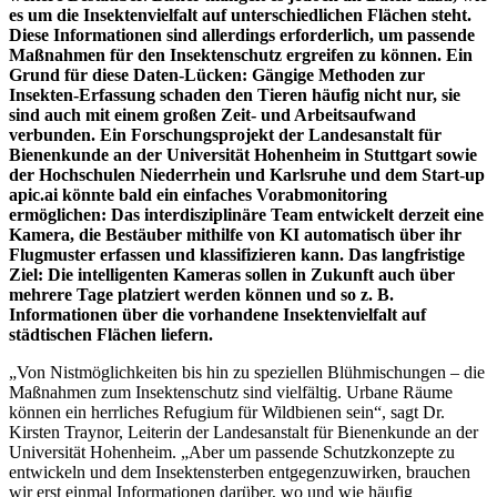
es um die Insektenvielfalt auf unterschiedlichen Flächen steht.
Diese Informationen sind allerdings erforderlich, um passende
Maßnahmen für den Insektenschutz ergreifen zu können. Ein
Grund für diese Daten-Lücken: Gängige Methoden zur
Insekten-Erfassung schaden den Tieren häufig nicht nur, sie
sind auch mit einem großen Zeit- und Arbeitsaufwand
verbunden. Ein Forschungsprojekt der Landesanstalt für
Bienenkunde an der Universität Hohenheim in Stuttgart sowie
der Hochschulen Niederrhein und Karlsruhe und dem Start-up
apic.ai könnte bald ein einfaches Vorabmonitoring
ermöglichen: Das interdisziplinäre Team entwickelt derzeit eine
Kamera, die Bestäuber mithilfe von KI automatisch über ihr
Flugmuster erfassen und klassifizieren kann. Das langfristige
Ziel: Die intelligenten Kameras sollen in Zukunft auch über
mehrere Tage platziert werden können und so z. B.
Informationen über die vorhandene Insektenvielfalt auf
städtischen Flächen liefern.
„Von Nistmöglichkeiten bis hin zu speziellen Blühmischungen – die
Maßnahmen zum Insektenschutz sind vielfältig. Urbane Räume
können ein herrliches Refugium für Wildbienen sein“, sagt Dr.
Kirsten Traynor, Leiterin der Landesanstalt für Bienenkunde an der
Universität Hohenheim. „Aber um passende Schutzkonzepte zu
entwickeln und dem Insektensterben entgegenzuwirken, brauchen
wir erst einmal Informationen darüber, wo und wie häufig