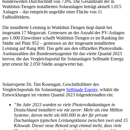
bundesweiten Durchschnitt von 7,0%. Die Gesamtzahl der in
Waldshut-Tiengen installierten Solaranlagen beträgt aktuell 1.015
Anlagen – das entspricht ungefähr einer Fläche von 11
Fußballfeldern.
Die installierte Leistung in Waldshut-Tiengen liegt damit bei
insgesamt 17 Megawatt. Gemessen an der Anzahl der PV-Anlagen
pro 1.000 Einwohner schafft Waldshut-Tiengen es im Ranking der
Städte auf Platz 952 – gemessen an der insgesamt installierten
Leistung auf Rang 800. Das geht aus den offiziellen Photovoltaik-
Ausbauzahlen der Bundesnetzagentur für das vierte Quartal 2023
hervor, die das Vergleichsportal für Solaranlagen Selfmade Energy
jetzt erneut für 2.050 Städte ausgewertet hat.
Solarexperte Dr. Tim Rosengart, Geschäftsführer des
Vergleichsportals für Solaranlagen
Selfmade Energy
, schätzt die
Entwicklungen im vierten Quartal 2023 folgendermaßen ein:
“Im Jahr 2023 wurden so viele Photovoltaikanlagen in
Deutschland installiert wie nie zuvor: Mehr als eine Million
Systeme, davon mehr als 600.000 in der für private
Dachanlagen typischen Leistungsklasse zwischen zwei und 15
Kilowatt. Dieser neue Rekord zeigt einmal mehr, dass viele