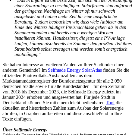
“Das Frühjahr ist die beste Zeit, um sich mit der Anschaffung
einer Solaranlage zu beschäftigen: Solarfirmen sind aufgrund
der geringeren Nachfrage im Winter oft nur schwach
ausgelastet und haben mehr Zeit für eine ausführliche
Beratung. Zudem beobachten wir, dass viele Anbieter am
Ende des Winters häufiger Preisnachlässe geben als in den
Sommermonaten und bereits nach wenigen Wochen
installieren können. Hausbesitzer, die jetzt eine PV-Anlage
kaufen, können also bereits im Sommer den größten Teil ihres
Strombedarfs selbst erzeugen und werden somit energetisch
unabhängig.”
Sie haben Interesse an weiteren Zahlen zu Ihrer Stadt oder einer
anderen Gemeinde? Im
Selfmade Energy SolarAtlas
finden Sie die
offiziellen Photovoltaik-Ausbauzahlen aus dem
Marktstammdatenregister der Bundesnetzagentur für alle 2.050
deutschen Städte sowie für alle Bundesländer – für den Zeitraum
von 2018 bis Dezember 2023, die Selfmade Energy zuletzt im
Januar 2024 erhoben und ausgewertet hat. Für jede Stadt in
Deutschland können Sie mit einem leicht bedienbaren
Tool
die
aktuellen und historischen Zahlen zum Ausbau der Solarenergie
abrufen, in Graphen aufbereiten und diese anschließend in Ihre
Texte einfügen.
Über Selfmade Energy