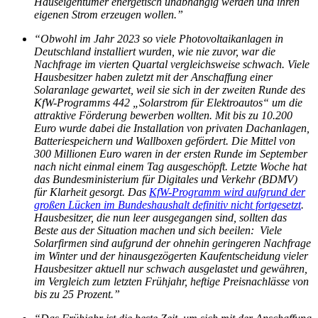
Hauseigentümer energetisch unabhängig werden und ihren
eigenen Strom erzeugen wollen.”
“Obwohl im Jahr 2023 so viele Photovoltaikanlagen in
Deutschland installiert wurden, wie nie zuvor, war die
Nachfrage im vierten Quartal vergleichsweise schwach. Viele
Hausbesitzer haben zuletzt mit der Anschaffung einer
Solaranlage gewartet, weil sie sich in der zweiten Runde des
KfW-Programms 442 „Solarstrom für Elektroautos“ um die
attraktive Förderung bewerben wollten. Mit bis zu 10.200
Euro wurde dabei die Installation von privaten Dachanlagen,
Batteriespeichern und Wallboxen gefördert. Die Mittel von
300 Millionen Euro waren in der ersten Runde im September
nach nicht einmal einem Tag ausgeschöpft. Letzte Woche hat
das Bundesministerium für Digitales und Verkehr (BDMV)
für Klarheit gesorgt. Das
KfW-Programm wird aufgrund der
großen Lücken im Bundeshaushalt definitiv nicht fortgesetzt
.
Hausbesitzer, die nun leer ausgegangen sind, sollten das
Beste aus der Situation machen und sich beeilen: Viele
Solarfirmen sind aufgrund der ohnehin geringeren Nachfrage
im Winter und der hinausgezögerten Kaufentscheidung vieler
Hausbesitzer aktuell nur schwach ausgelastet und gewähren,
im Vergleich zum letzten Frühjahr, heftige Preisnachlässe von
bis zu 25 Prozent.”