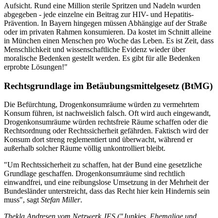
Aufsicht. Rund eine Million sterile Spritzen und Nadeln wurden
abgegeben - jede einzelne ein Beitrag zur HIV- und Hepatitis-
Prävention. In Bayern hingegen müssen Abhängige auf der Straße
oder im privaten Rahmen konsumieren. Da kostet im Schnitt alleine
in München einen Menschen pro Woche das Leben. Es ist Zeit, dass
Menschlichkeit und wissenschaftliche Evidenz wieder über
moralische Bedenken gestellt werden. Es gibt für alle Bedenken
erprobte Lösungen!"
Rechtsgrundlage im Betäubungsmittelgesetz (BtMG)
Die Befürchtung, Drogenkonsumräume würden zu vermehrtem
Konsum führen, ist nachweislich falsch. Oft wird auch eingewandt,
Drogenkonsumräume würden rechtsfreie Räume schaffen oder die
Rechtsordnung oder Rechtssicherheit gefährden. Faktisch wird der
Konsum dort streng reglementiert und überwacht, während er
außerhalb solcher Räume völlig unkontrolliert bleibt.
"Um Rechtssicherheit zu schaffen, hat der Bund eine gesetzliche
Grundlage geschaffen. Drogenkonsumräume sind rechtlich
einwandfrei, und eine reibungslose Umsetzung in der Mehrheit der
Bundesländer unterstreicht, dass das Recht hier kein Hindernis sein
muss", sagt
Stefan Miller
.
Thekla Andresen vom Netzwerk JES ("Junkies, Ehemalige und