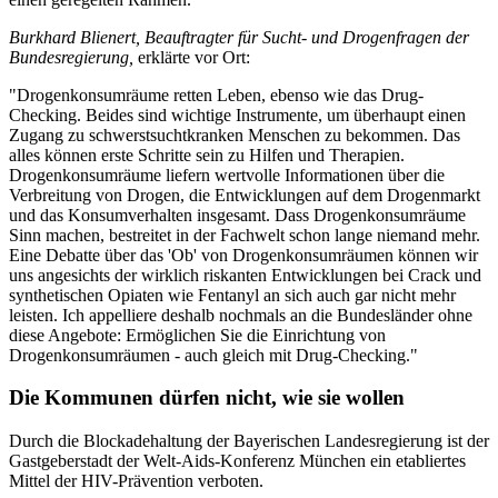
Burkhard Blienert, Beauftragter für Sucht- und Drogenfragen der
Bundesregierung,
erklärte vor Ort:
"Drogenkonsumräume retten Leben, ebenso wie das Drug-
Checking. Beides sind wichtige Instrumente, um überhaupt einen
Zugang zu schwerstsuchtkranken Menschen zu bekommen. Das
alles können erste Schritte sein zu Hilfen und Therapien.
Drogenkonsumräume liefern wertvolle Informationen über die
Verbreitung von Drogen, die Entwicklungen auf dem Drogenmarkt
und das Konsumverhalten insgesamt. Dass Drogenkonsumräume
Sinn machen, bestreitet in der Fachwelt schon lange niemand mehr.
Eine Debatte über das 'Ob' von Drogenkonsumräumen können wir
uns angesichts der wirklich riskanten Entwicklungen bei Crack und
synthetischen Opiaten wie Fentanyl an sich auch gar nicht mehr
leisten. Ich appelliere deshalb nochmals an die Bundesländer ohne
diese Angebote: Ermöglichen Sie die Einrichtung von
Drogenkonsumräumen - auch gleich mit Drug-Checking."
Die Kommunen dürfen nicht, wie sie wollen
Durch die Blockadehaltung der Bayerischen Landesregierung ist der
Gastgeberstadt der Welt-Aids-Konferenz München ein etabliertes
Mittel der HIV-Prävention verboten.