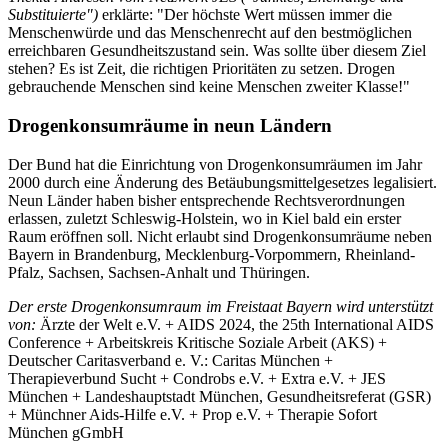
Substituierte")
erklärte: "Der höchste Wert müssen immer die
Menschenwürde und das Menschenrecht auf den bestmöglichen
erreichbaren Gesundheitszustand sein. Was sollte über diesem Ziel
stehen? Es ist Zeit, die richtigen Prioritäten zu setzen. Drogen
gebrauchende Menschen sind keine Menschen zweiter Klasse!"
Drogenkonsumräume in neun Ländern
Der Bund hat die Einrichtung von Drogenkonsumräumen im Jahr
2000 durch eine Änderung des Betäubungsmittelgesetzes legalisiert.
Neun Länder haben bisher entsprechende Rechtsverordnungen
erlassen, zuletzt Schleswig-Holstein, wo in Kiel bald ein erster
Raum eröffnen soll. Nicht erlaubt sind Drogenkonsumräume neben
Bayern in Brandenburg, Mecklenburg-Vorpommern, Rheinland-
Pfalz, Sachsen, Sachsen-Anhalt und Thüringen.
Der erste Drogenkonsumraum im Freistaat Bayern wird unterstützt
von:
Ärzte der Welt e.V. + AIDS 2024, the 25th International AIDS
Conference + Arbeitskreis Kritische Soziale Arbeit (AKS) +
Deutscher Caritasverband e. V.: Caritas München +
Therapieverbund Sucht + Condrobs e.V. + Extra e.V. + JES
München + Landeshauptstadt München, Gesundheitsreferat (GSR)
+ Münchner Aids-Hilfe e.V. + Prop e.V. + Therapie Sofort
München gGmbH