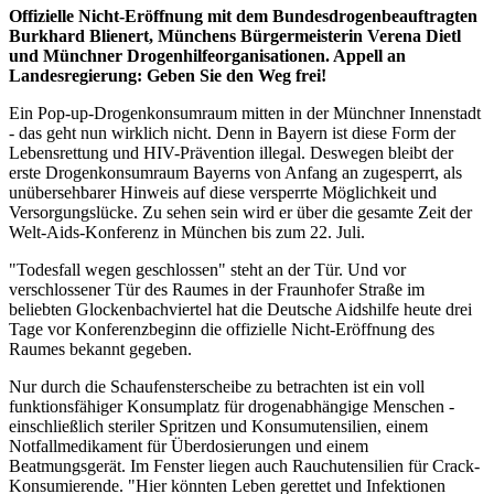
Offizielle Nicht-Eröffnung mit dem Bundesdrogenbeauftragten
Burkhard Blienert, Münchens Bürgermeisterin Verena Dietl
und Münchner Drogenhilfeorganisationen. Appell an
Landesregierung: Geben Sie den Weg frei!
Ein Pop-up-Drogenkonsumraum mitten in der Münchner Innenstadt
- das geht nun wirklich nicht. Denn in Bayern ist diese Form der
Lebensrettung und HIV-Prävention illegal. Deswegen bleibt der
erste Drogenkonsumraum Bayerns von Anfang an zugesperrt, als
unübersehbarer Hinweis auf diese versperrte Möglichkeit und
Versorgungslücke. Zu sehen sein wird er über die gesamte Zeit der
Welt-Aids-Konferenz in München bis zum 22. Juli.
"Todesfall wegen geschlossen" steht an der Tür. Und vor
verschlossener Tür des Raumes in der Fraunhofer Straße im
beliebten Glockenbachviertel hat die Deutsche Aidshilfe heute drei
Tage vor Konferenzbeginn die offizielle Nicht-Eröffnung des
Raumes bekannt gegeben.
Nur durch die Schaufensterscheibe zu betrachten ist ein voll
funktionsfähiger Konsumplatz für drogenabhängige Menschen -
einschließlich steriler Spritzen und Konsumutensilien, einem
Notfallmedikament für Überdosierungen und einem
Beatmungsgerät. Im Fenster liegen auch Rauchutensilien für Crack-
Konsumierende. "Hier könnten Leben gerettet und Infektionen