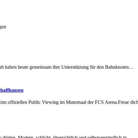
gen
lschaft haben heute gemeinsam ihre Unterstützung für den Bahnknoten…
chaffhausen
beim offiziellen Public Viewing im Munotsaal der FCS Arena.Freue di
dürfen. Modern, schlicht, übersichtlich und selbstverständlich in…