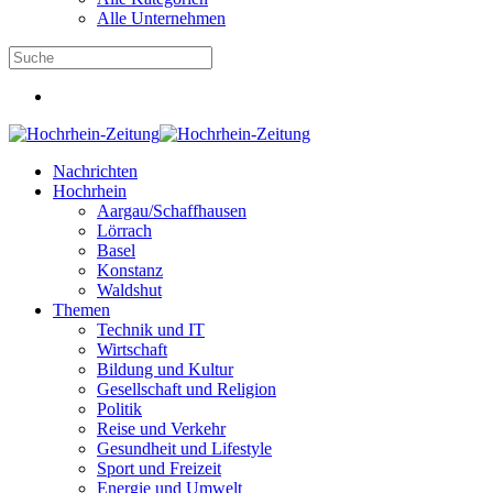
Alle Unternehmen
Nachrichten
Hochrhein
Aargau/Schaffhausen
Lörrach
Basel
Konstanz
Waldshut
Themen
Technik und IT
Wirtschaft
Bildung und Kultur
Gesellschaft und Religion
Politik
Reise und Verkehr
Gesundheit und Lifestyle
Sport und Freizeit
Energie und Umwelt