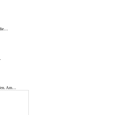
 die…
…
effen. Am…