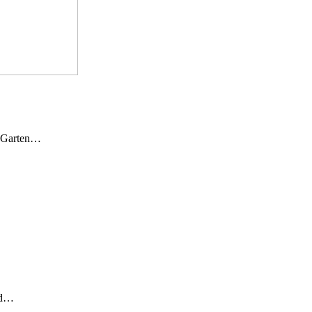
n Garten…
und…