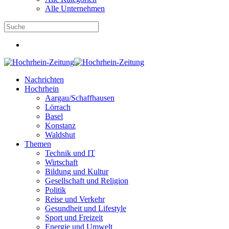
Alle Unternehmen
Nachrichten
Hochrhein
Aargau/Schaffhausen
Lörrach
Basel
Konstanz
Waldshut
Themen
Technik und IT
Wirtschaft
Bildung und Kultur
Gesellschaft und Religion
Politik
Reise und Verkehr
Gesundheit und Lifestyle
Sport und Freizeit
Energie und Umwelt