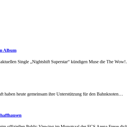
em Album
r aktuellen Single „Nightshift Superstar“ kündigen Muse die The Wow
lschaft haben heute gemeinsam ihre Unterstützung für den Bahnknoten…
chaffhausen
beim offiziellen Public Viewing im Munotsaal der FCS Arena.Freue di