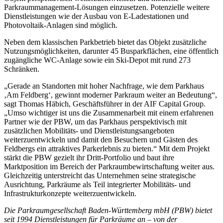
Parkraummanagement-Lösungen einzusetzen. Potenzielle weitere
Dienstleistungen wie der Ausbau von E-Ladestationen und
Photovoltaik-Anlagen sind möglich.
Neben dem klassischen Parkbetrieb bietet das Objekt zusätzliche
Nutzungsmöglichkeiten, darunter 45 Busparkflächen, eine öffentlich
zugängliche WC-Anlage sowie ein Ski-Depot mit rund 273
Schränken.
„Gerade an Standorten mit hoher Nachfrage, wie dem Parkhaus
‚Am Feldberg‘, gewinnt moderner Parkraum weiter an Bedeutung“,
sagt Thomas Häbich, Geschäftsführer in der AIF Capital Group.
„Umso wichtiger ist uns die Zusammenarbeit mit einem erfahrenen
Partner wie der PBW, um das Parkhaus perspektivisch mit
zusätzlichen Mobilitäts- und Dienstleistungsangeboten
weiterzuentwickeln und damit den Besuchern und Gästen des
Feldbergs ein attraktives Parkerlebnis zu bieten.“ Mit dem Projekt
stärkt die PBW gezielt ihr Dritt-Portfolio und baut ihre
Marktposition im Bereich der Parkraumbewirtschaftung weiter aus.
Gleichzeitig unterstreicht das Unternehmen seine strategische
Ausrichtung, Parkräume als Teil integrierter Mobilitäts- und
Infrastrukturkonzepte weiterzuentwickeln.
Die Parkraumgesellschaft Baden-Württemberg mbH (PBW)
bietet
seit 1994 Dienstleistungen für Parkräume an – von der