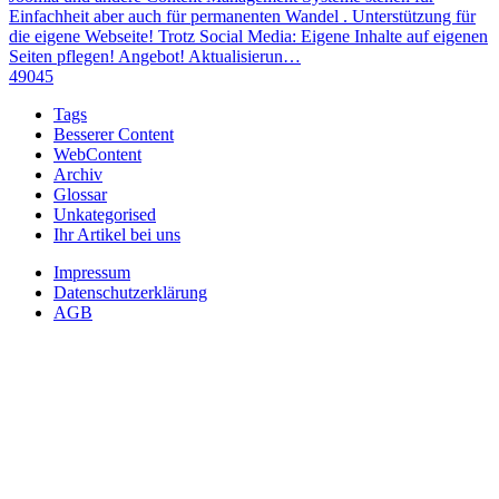
Einfachheit aber auch für permanenten Wandel . Unterstützung für
die eigene Webseite! Trotz Social Media: Eigene Inhalte auf eigenen
Seiten pflegen! Angebot! Aktualisierun…
49045
Tags
Besserer Content
WebContent
Archiv
Glossar
Unkategorised
Ihr Artikel bei uns
Impressum
Datenschutzerklärung
AGB