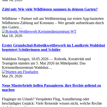
Zähl mit: Wie viele Wildbienen summen in deinem Garten?
Wildbiene + Partner ruft am Weltbienentag zur ersten App-basierten
Wildbienen-Zählung auf Konstanz – Wer gerade aufmerksam durch
den Garten…
Mai 18, 2026
Erster Grundschul-Robotikwettbewerb im Landkreis Waldshut
begeistert Schülerinnen und Schüler
Waldshut-Tiengen, 18.05.2026 — Robotik, Kreativität und
Teamgeist standen am 5. Mai 2026 im Mittelpunkt: Das
Kreismedienzentrum Waldshut…
Mai 29, 2026
Neue Musterbriefe helfen Passagieren, ihre Rechte geltend zu
machen
Flugärger im Urlaub? Verspäteter Flug, Annullierung oder
beschädigtes Gepäck: Viele Reisende wissen nicht, welche Rechte