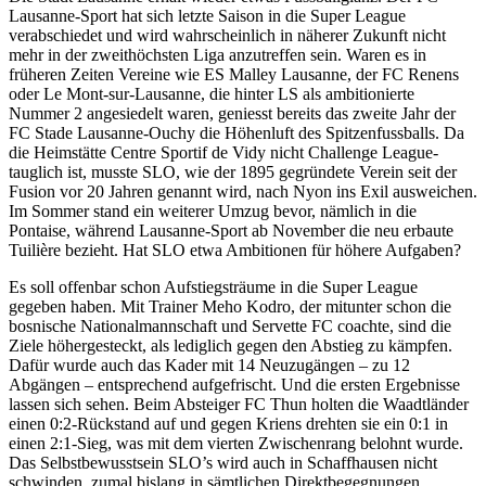
Lausanne-Sport hat sich letzte Saison in die Super League
verabschiedet und wird wahrscheinlich in näherer Zukunft nicht
mehr in der zweithöchsten Liga anzutreffen sein. Waren es in
früheren Zeiten Vereine wie ES Malley Lausanne, der FC Renens
oder Le Mont-sur-Lausanne, die hinter LS als ambitionierte
Nummer 2 angesiedelt waren, geniesst bereits das zweite Jahr der
FC Stade Lausanne-Ouchy die Höhenluft des Spitzenfussballs. Da
die Heimstätte Centre Sportif de Vidy nicht Challenge League-
tauglich ist, musste SLO, wie der 1895 gegründete Verein seit der
Fusion vor 20 Jahren genannt wird, nach Nyon ins Exil ausweichen.
Im Sommer stand ein weiterer Umzug bevor, nämlich in die
Pontaise, während Lausanne-Sport ab November die neu erbaute
Tuilière bezieht. Hat SLO etwa Ambitionen für höhere Aufgaben?
Es soll offenbar schon Aufstiegsträume in die Super League
gegeben haben. Mit Trainer Meho Kodro, der mitunter schon die
bosnische Nationalmannschaft und Servette FC coachte, sind die
Ziele höhergesteckt, als lediglich gegen den Abstieg zu kämpfen.
Dafür wurde auch das Kader mit 14 Neuzugängen – zu 12
Abgängen – entsprechend aufgefrischt. Und die ersten Ergebnisse
lassen sich sehen. Beim Absteiger FC Thun holten die Waadtländer
einen 0:2-Rückstand auf und gegen Kriens drehten sie ein 0:1 in
einen 2:1-Sieg, was mit dem vierten Zwischenrang belohnt wurde.
Das Selbstbewusstsein SLO’s wird auch in Schaffhausen nicht
schwinden, zumal bislang in sämtlichen Direktbegegnungen