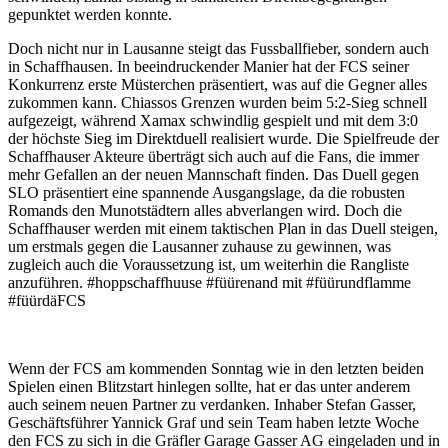
gepunktet werden konnte.
Doch nicht nur in Lausanne steigt das Fussballfieber, sondern auch
in Schaffhausen. In beeindruckender Manier hat der FCS seiner
Konkurrenz erste Müsterchen präsentiert, was auf die Gegner alles
zukommen kann. Chiassos Grenzen wurden beim 5:2-Sieg schnell
aufgezeigt, während Xamax schwindlig gespielt und mit dem 3:0
der höchste Sieg im Direktduell realisiert wurde. Die Spielfreude der
Schaffhauser Akteure überträgt sich auch auf die Fans, die immer
mehr Gefallen an der neuen Mannschaft finden. Das Duell gegen
SLO präsentiert eine spannende Ausgangslage, da die robusten
Romands den Munotstädtern alles abverlangen wird. Doch die
Schaffhauser werden mit einem taktischen Plan in das Duell steigen,
um erstmals gegen die Lausanner zuhause zu gewinnen, was
zugleich auch die Voraussetzung ist, um weiterhin die Rangliste
anzuführen. #hoppschaffhuuse #füürenand mit #füürundflamme
#füürdäFCS
Wenn der FCS am kommenden Sonntag wie in den letzten beiden
Spielen einen Blitzstart hinlegen sollte, hat er das unter anderem
auch seinem neuen Partner zu verdanken. Inhaber Stefan Gasser,
Geschäftsführer Yannick Graf und sein Team haben letzte Woche
den FCS zu sich in die Gräfler Garage Gasser AG eingeladen und in