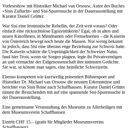
Vorleseshow mit Historiker Michael van Orsouw, Autor des Buches
«Sisis Zuflucht» und Sisi-Spurensuche in der Dauerausstellung mit
Kurator Daniel Grütter.
War Sisi eine feministische Rebellin, der Zeit weit voraus? Oder
einfach eine rücksichtslose Egozentrikerin? Egal, ob in alten und
neuen Kinofilmen, in Minidramen oder Fernsehserien – die Kaiserin
von Österreich bewegt noch heute die Massen. Nur wenig bekannt
ist jedoch, dass Sisi eine überaus enge Beziehung zur Schweiz hatte.
Die Kaiserin schätzte die Ursprünglichkeit der Schweizer Natur,
fand hier Trost, wenn sie Sorgen plagten, legte ihr Privatvermögen
an und vermachte der Eidgenossenschaft ihre intimsten Gedichte.
Sie war, so könnte man sagen, eine heimliche Schweizerin.
Ebenso kompetent wie kurzweilig präsentiert Bühnenpoet und
Historiker Dr. Michael van Orsouw die neusten Erkenntnisse und
berichtet von Sisis Reise nach Schaffhausen. Kurator Daniel Grütter
nimmt die Besuchenden mit auf eine spannende Sisi-Spurensuche in
der Dauerausstellung.
Eine gemeinsame Veranstaltung des Museums zu Allerheiligen mit
dem Museumsverein Schaffhausen
Eintritt CHF 15.– (gratis für Mitglieder Museumsvereins
Schaffhausen)