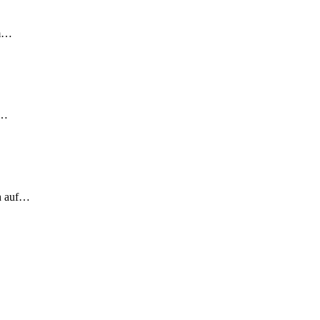
em…
!…
ch auf…