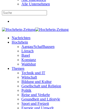
Alle Unternehmen
Nachrichten
Hochrhein
Aargau/Schaffhausen
Lörrach
Basel
Konstanz
Waldshut
Themen
Technik und IT
Wirtschaft
Bildung und Kultur
Gesellschaft und Religion
Politik
Reise und Verkehr
Gesundheit und Lifestyle
Sport und Freizeit
Energie und Umwelt