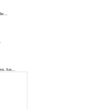
 die…
…
effen. Am…