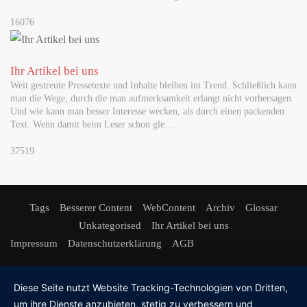
16076
Ihr Artikel bei uns
Weit gestreute Pressetexte und Inhalte bleiben im Trend. Schließlich kann
man die Wege, durch die man aufmerksamkeit erlangt nicht vorhersagen.
Und wie kann man besser Interesse wecken, als durch einen packenden
Text. Wenn damit beim Leser schon gle…
37519
Tags
Besserer Content
WebContent
Archiv
Glossar
Unkategorised
Ihr Artikel bei uns
Impressum
Datenschutzerklärung
AGB
Diese Seite nutzt Website Tracking-Technologien von Dritten,
um ihre Dienste anzubieten, stetig zu verbessern und