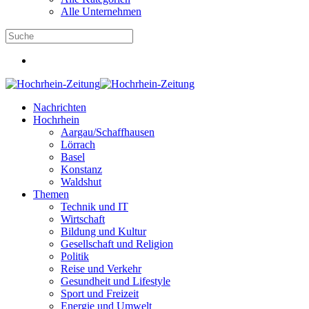
Alle Unternehmen
Nachrichten
Hochrhein
Aargau/Schaffhausen
Lörrach
Basel
Konstanz
Waldshut
Themen
Technik und IT
Wirtschaft
Bildung und Kultur
Gesellschaft und Religion
Politik
Reise und Verkehr
Gesundheit und Lifestyle
Sport und Freizeit
Energie und Umwelt