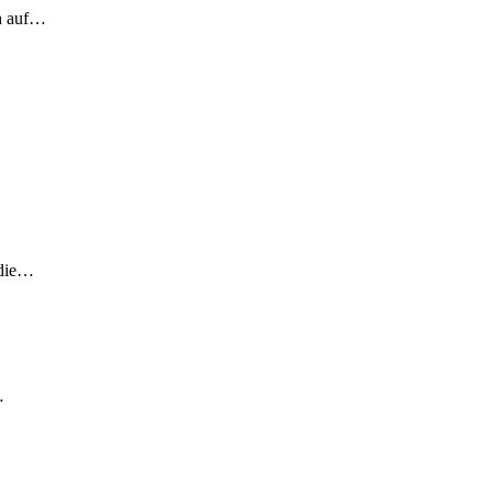
ch auf…
 die…
…