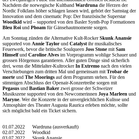
Nachdem die norwegische Kultband
Wardruna
die Herzen der
Nordic Folkfans höher schlagen lassen wird, gehört der Samstag der
Innovation und dem cinematic Pop: Der französische Superstar
Woodkid
wird – supported von den Basler Synth-Pop Formationen
Bleu Roi
und
Phoam
für Gänsehautmomente sorgen.
Am Sonntag zünden die Alternative Kult-Rocker
Skunk Anansie
supported von
Annie Taylor
und
Catalyst
ihr musikalisches
Feuerwerk, bevor die britische Soulqueen
Joss Stone
mit
Sam
Himself
und
Caroline Alves
im Vorprogramm wohlige Schauer und
grossen Hörgenuss garantieren. Aller guten Dinge sind sicherlich
drei, wenn die Mittelalter-Kultrocker
In Extremo
nach den vielen
Verschiebungen zum dritten Mal und gemeinsam mit
Trobar de
morte
und
The Moorings
auf dem Programm stehen. Für den
stimmigen Abschluss der Openair-Konzertreihe sorgen mit
Pegasus
und
Bastian Baker
zwei grosse der Schweizer
Musikszene supported von den Newcomerinnen
Joya Marleen
und
Maryne
. Wer die Konzerte in der unvergleichlichen Kulisse und
Atmosphäre des Theater Augusta Raurica erleben möchte, sollte
sich möglichst bald ein Ticket sichern.
01.07.2022 Wardruna (ausverkauft)
02.07.2022 Woodkid
03.07.2022 Skunk Anansie