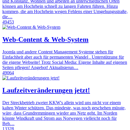
und Konstanz. Wohnen und arbeiten an unterschiedlichen Orten
können am Hochrhein schnell zu langen Fahrten führen. Hinzu
kommen, die am Hochrhein wegen Fehlens einer Umgehungsstraße,
die…
49453
Web-Content & Web-System
Joomla und andere Content Management Systeme stehen für
Einfachheit aber auch für permanenten Wandel . Unterstützung für
die eigene Webseite! Trotz Social Media: Eigene Inhalte auf eigenen
Seiten pflegen! Angebot! Aktualisierun…
49064
Laufzeitveränderungen jetzt!
Der Streckbetrieb zweier KKW's allein wird uns nicht vor einem
kalten Winter schützen. Das mindeste, was noch geschehen müsste,
wäre, dass Grundremmingen wieder ans Netz geht. Im Norden
könnte Windkraft und Strom aus Norwegen vielleicht noch für
Beh…
13328