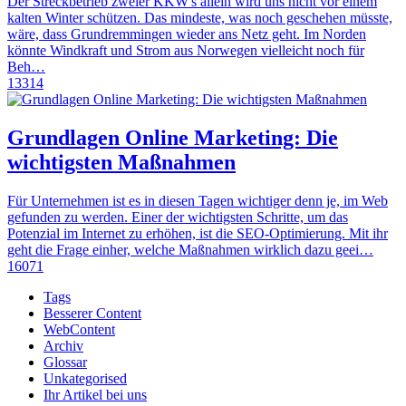
Der Streckbetrieb zweier KKW's allein wird uns nicht vor einem
kalten Winter schützen. Das mindeste, was noch geschehen müsste,
wäre, dass Grundremmingen wieder ans Netz geht. Im Norden
könnte Windkraft und Strom aus Norwegen vielleicht noch für
Beh…
13314
Grundlagen Online Marketing: Die
wichtigsten Maßnahmen
Für Unternehmen ist es in diesen Tagen wichtiger denn je, im Web
gefunden zu werden. Einer der wichtigsten Schritte, um das
Potenzial im Internet zu erhöhen, ist die SEO-Optimierung. Mit ihr
geht die Frage einher, welche Maßnahmen wirklich dazu geei…
16071
Tags
Besserer Content
WebContent
Archiv
Glossar
Unkategorised
Ihr Artikel bei uns