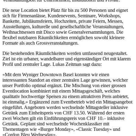
Die neue Location bietet Platz für bis zu 500 Personen und eignet
sich für Firmenanlässe, Kundenevents, Seminare, Workshops,
Bankette, Jubiläumsfeiern, Hochzeiten, private Feiern, Messen,
Ausstellungen, kulturelle und gesellschaftliche Veranstaltungen,
Weihnachtsessen mit Disco sowie Generalversammlungen. Die
flexibel nutzbaren Räumlichkeiten ermöglichen sowohl kleinere
Formate als auch Grossveranstaltungen.
Die bestehenden Räumlichkeiten werden umfassend neugestaltet.
Ziel ist ein urbaner, wandelbarer und eigenständiger Ort mit klarem
Profil und zentraler Lage. Lukas Zeitman sagt dazu:
«Mit dem Wyniger Downtown Basel konnten wir einen
interessanten Standort an einer zentralen Lage gewinnen, welcher
unser Portfolio optimal ergänzt. Die Mischung von einer grossen
Eventlocation kombiniert mit einem Mittagsgeschäft, welches
qualitativ hochwertige Speisen zu einem attraktiven Preis anbietet,
ist einmalig.» Ergänzend zum Eventbetrieb wird ein Mittagsangebot
eingeführt. Angeboten werden wechselnde Mittagsteller inklusive
Getränk zum Einheitspreis von CHF 13.50. Während der ersten
zwei Wochen gilt ein Einführungspreis von CHF 10.– inklusive
Getränk. Geplant sind wechselnde Wochenklassiker mit
Thementagen wie «Burger Monday», «Classic Tuesday» und
«Cordon Bleu Wednesday».