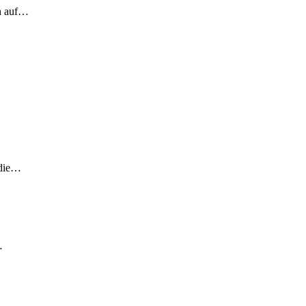
ch auf…
 die…
…