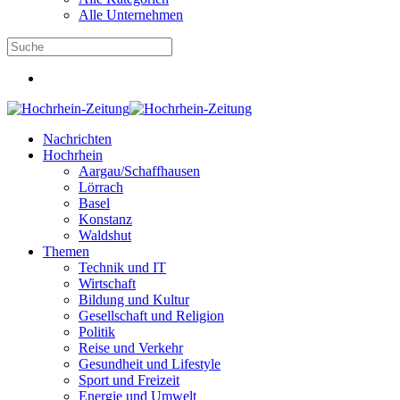
Alle Unternehmen
Nachrichten
Hochrhein
Aargau/Schaffhausen
Lörrach
Basel
Konstanz
Waldshut
Themen
Technik und IT
Wirtschaft
Bildung und Kultur
Gesellschaft und Religion
Politik
Reise und Verkehr
Gesundheit und Lifestyle
Sport und Freizeit
Energie und Umwelt