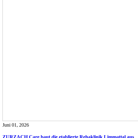
Juni 01, 2026
ZURZACH Care baut die etablierte Rehaklinik Limmattal aus