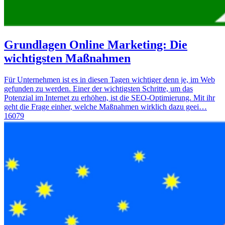
Grundlagen Online Marketing: Die
wichtigsten Maßnahmen
Für Unternehmen ist es in diesen Tagen wichtiger denn je, im Web
gefunden zu werden. Einer der wichtigsten Schritte, um das
Potenzial im Internet zu erhöhen, ist die SEO-Optimierung. Mit ihr
geht die Frage einher, welche Maßnahmen wirklich dazu geei…
16079