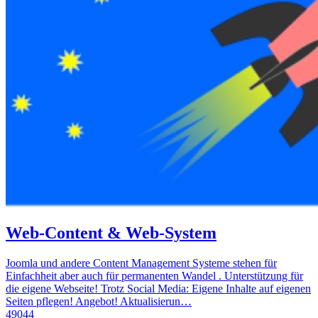
Web-Content & Web-System
Joomla und andere Content Management Systeme stehen für
Einfachheit aber auch für permanenten Wandel . Unterstützung für
die eigene Webseite! Trotz Social Media: Eigene Inhalte auf eigenen
Seiten pflegen! Angebot! Aktualisierun…
49044