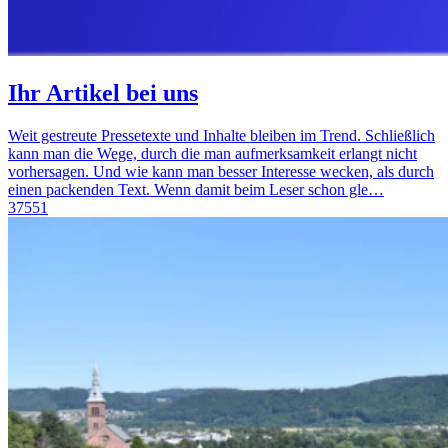
Ihr Artikel bei uns
Weit gestreute Pressetexte und Inhalte bleiben im Trend. Schließlich
kann man die Wege, durch die man aufmerksamkeit erlangt nicht
vorhersagen. Und wie kann man besser Interesse wecken, als durch
einen packenden Text. Wenn damit beim Leser schon gle…
37551