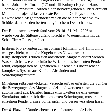
Beim Bundeswettbewerb Jugend forscht 2026 in Herzogenaurach
haben Johann Hoffmann (17) und Till Kuhny (16) vom Hans-
Thoma-Gymnasium Lörrach einen hervorragenden 4. Platz erreicht.
Mit ihrem Projekt „Das verhexte Pendel – Die Physik eines
Newtonschen Magnetpendels“ zählen die beiden phaenovum-
Schüler damit zu den besten Jungforschern Deutschlands.
Der Bundeswettbewerb fand vom 28. bis 31. Mai 2026 statt und
wurde von der Stiftung Jugend forscht e. V. gemeinsam mit der
Schaeffler AG ausgerichtet.
In ihrem Projekt untersuchten Johann Hoffmann und Till Kuhny,
was geschieht, wenn die Kugeln eines Newtonschen
Kugelstoßpendels durch sich abstoßende Magnete ersetzt werden.
Was zunächst wie eine einfache Variation des bekannten Pendels
wirkt, entpuppt sich bei genauerem Hinsehen als überraschend
komplexes System aus Kräften, Abständen und
Schwingungsmustern.
Mit einem selbst entwickelten Versuchsaufbau erfassten die Schüler
die Bewegungen des Magnetpendels und werteten diese
automatisiert aus. Darüber hinaus entwickelten sie eine eigene
Simulation, mit der sich die komplexen Schwingungsmuster der
einzelnen Pendel präzise vorhersagen und besser verstehen lassen.
Der 4. Platz auf Bundesebene ist eine herausragende Leistung und