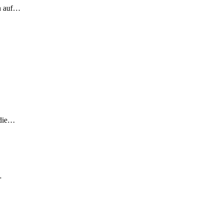
ch auf…
 die…
…