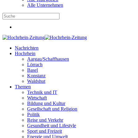
Alle Unternehmen
Nachrichten
Hochrhein
Aargau/Schaffhausen
Lörrach
Basel
Konstanz
Waldshut
Themen
Technik und IT
Wirtschaft
Bildung und Kultur
Gesellschaft und Religion
Politik
Reise und Verkehr
Gesundheit und Lifestyle
Sport und Freizeit
Energie und Umwelt