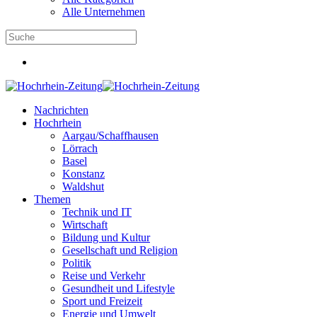
Alle Unternehmen
Nachrichten
Hochrhein
Aargau/Schaffhausen
Lörrach
Basel
Konstanz
Waldshut
Themen
Technik und IT
Wirtschaft
Bildung und Kultur
Gesellschaft und Religion
Politik
Reise und Verkehr
Gesundheit und Lifestyle
Sport und Freizeit
Energie und Umwelt