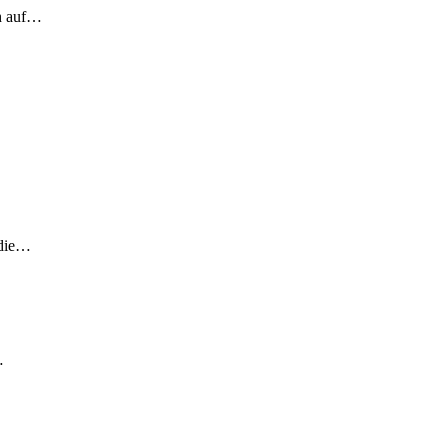
ch auf…
 die…
…