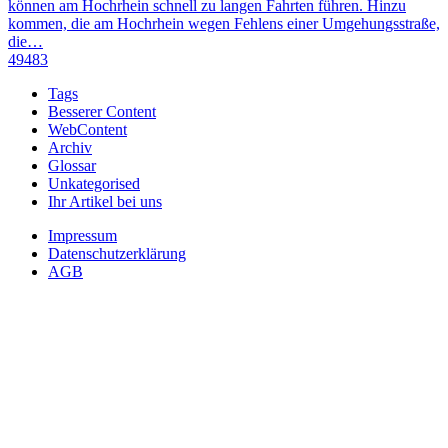
können am Hochrhein schnell zu langen Fahrten führen. Hinzu
kommen, die am Hochrhein wegen Fehlens einer Umgehungsstraße,
die…
49483
Tags
Besserer Content
WebContent
Archiv
Glossar
Unkategorised
Ihr Artikel bei uns
Impressum
Datenschutzerklärung
AGB