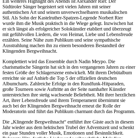
Ein weiteres Highlight des Abends ist Alexander Rier. Der
Südtiroler Sänger begeistert seit vielen Jahren mit seiner
authentischen Art und seinem unverwechselbaren musikalischen
Stil. Als Sohn der Kastelruther-Spatzen-Legende Norbert Rier
wurde ihm die Musik praktisch in die Wiege gelegt. Inzwischen hat
er sich längst als erfolgreicher Solokünstler etabliert und überzeugt
mit gefühlvollen Liedern, die von Heimat, Liebe und Lebensfreude
erzählen. Seine Nähe zum Publikum und seine sympathische
Ausstrahlung machen ihn zu einem besonderen Bestandteil der
Klingenden Bergweihnacht.
Komplettiert wird das Ensemble durch Nadin Meypo. Die
charismatische Sängerin hat sich in den vergangenen Jahren zu einer
festen Größe der Schlagerszene entwickelt. Mit ihrem Debütalbum
erreichte sie auf Anhieb die Top 5 der offiziellen deutschen
Albumcharts. Zahlreiche Erfolge in den Rundfunk-Hitparaden,
große Tourneen sowie Auftritte an der Seite namhafter Künstler
unterstreichen ihre stetig wachsende Beliebtheit. Mit ihrer herzlichen
Art, ihrer Lebensfreude und ihrem Temperament übernimmt sie
auch bei der Klingenden Bergweihnacht erneut die Rolle der
Moderatorin und führt das Publikum charmant durch das Programm.
Die „Klingende Bergweihnacht“ entführt ihre Gäste auch in diesem
Jahr wieder aus dem hektischen Trubel der Adventszeit und schenkt
ein paar Stunden voller Musik, Emotionen und Besinnlichkeit.