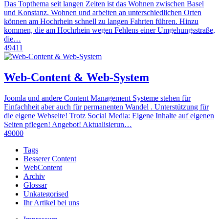
Das Topthema seit langen Zeiten ist das Wohnen zwischen Basel
und Konstanz. Wohnen und arbeiten an unterschiedlichen Orten
können am Hochrhein schnell zu langen Fahrten führen. Hinzu
kommen, die am Hochrhein wegen Fehlens einer Umgehungsstraße,
die…
49411
Web-Content & Web-System
Joomla und andere Content Management Systeme stehen für
Einfachheit aber auch für permanenten Wandel . Unterstützung für
die eigene Webseite! Trotz Social Media: Eigene Inhalte auf eigenen
Seiten pflegen! Angebot! Aktualisierun…
49000
Tags
Besserer Content
WebContent
Archiv
Glossar
Unkategorised
Ihr Artikel bei uns