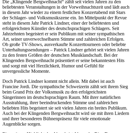
Die „Klingende Bergweihnacht“ zählt seit vielen Jahren zu den
beliebtesten Veranstaltungen in der Vorweihnachtszeit und lädt auch
in diesem Jahr wieder zu einem festlichen Konzertabend mit Stars
der Schlager- und Volksmusikszene ein. Im Mittelpunkt der Revue
steht in diesem Jahr Patrick Lindner, einer der beliebtesten und
erfolgreichsten Künstler des deutschsprachigen Schlagers. Seit
Jahrzehnten begeistert er sein Publikum mit seiner sympathischen
Art, seiner unverwechselbaren Stimme und zahlreichen Erfolgen.
Ob große TV-Shows, ausverkaufte Konzerttourneen oder beliebte
Unterhaltungssendungen – Patrick Lindner gehört seit vielen Jahren
zu den festen Größen der deutschen Musiklandschaft. Bei der
Klingenden Bergweihnacht präsentiert er seine bekanntesten Hits
und sorgt mit viel Herzlichkeit, Humor und Gefühl für
unvergessliche Momente.
Doch Patrick Lindner kommt nicht allein. Mit dabei ist auch
Francine Jordi. Die sympathische Schweizerin zählt seit ihrem Sieg
beim Grand Prix der Volksmusik zu den erfolgreichsten
Sängerinnen im deutschsprachigen Raum. Mit ihrer natürlichen
Ausstrahlung, ihrer beeindruckenden Stimme und zahlreichen
beliebten Hits begeistert sie seit vielen Jahren ein breites Publikum.
Auch bei der Klingenden Bergweihnacht wird sie mit ihren Liedern
und ihrer besonderen Bühnenpräsenz für viele emotionale
Augenblicke sorgen.