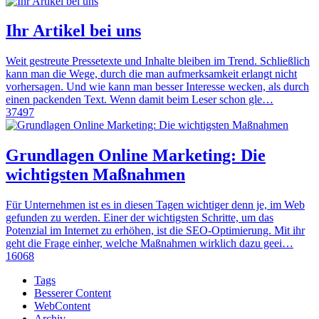
Ihr Artikel bei uns
Weit gestreute Pressetexte und Inhalte bleiben im Trend. Schließlich
kann man die Wege, durch die man aufmerksamkeit erlangt nicht
vorhersagen. Und wie kann man besser Interesse wecken, als durch
einen packenden Text. Wenn damit beim Leser schon gle…
37497
Grundlagen Online Marketing: Die
wichtigsten Maßnahmen
Für Unternehmen ist es in diesen Tagen wichtiger denn je, im Web
gefunden zu werden. Einer der wichtigsten Schritte, um das
Potenzial im Internet zu erhöhen, ist die SEO-Optimierung. Mit ihr
geht die Frage einher, welche Maßnahmen wirklich dazu geei…
16068
Tags
Besserer Content
WebContent
Archiv