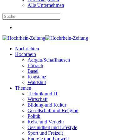
Alle Unternehmen
Nachrichten
Hochrhein
Aargau/Schaffhausen
Lörrach
Basel
Konstanz
Waldshut
Themen
Technik und IT
Wirtschaft
Bildung und Kultur
Gesellschaft und Religion
Politik
Reise und Verkehr
Gesundheit und Lifestyle
Sport und Freizeit
Energie und Umwelt