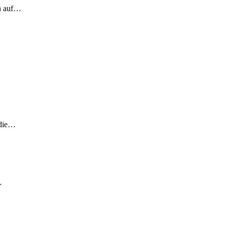
ch auf…
 die…
…