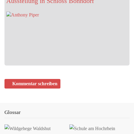
Ausstellung in Schloss Bonndorf
MAI 29, 2026
Am 29. Mai 2026 jährt sich die Sturzflut in Braunsbach
zum zehnten Mal
ExtremWasserPartnerschaften helfen Kommunen dabei, sich auf
Wasserextreme vorzubereiten Extremwetterereignisse können
jeden Ort treffen. Am…
Kommentar schreiben
Glossar
JUNI 01, 2026
ZURZACH Care baut die etablierte Rehaklinik