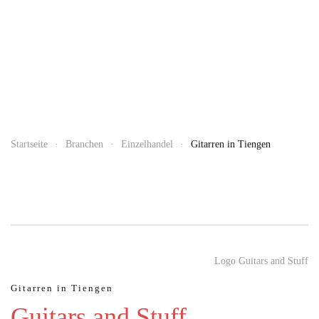
Startseite
Branchen
Einzelhandel
Gitarren in Tiengen
Logo Guitars and Stuff
JULI 04, 2026
Gitarren in Tiengen
Hochkarätige Klassikkonzerte im Hochschwarzwald
Guitars and Stuff
Sommerzeit ist im Hochschwarzwald auch Klassik-Zeit: