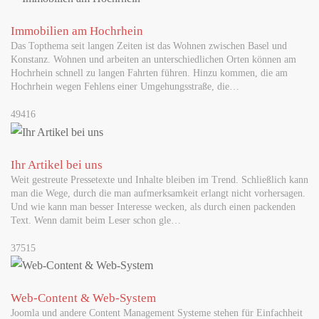
Flugärger im Urlaub? Verspäteter Flug, Annullierung oder
beschädigtes Gepäck: Viele Reisende wissen nicht, welche Rechte
Immobilien am Hochrhein
sie haben – und…
Das Topthema seit langen Zeiten ist das Wohnen zwischen Basel und
Konstanz. Wohnen und arbeiten an unterschiedlichen Orten können am
Hochrhein schnell zu langen Fahrten führen. Hinzu kommen, die am
MAI 18, 2026
Hochrhein wegen Fehlens einer Umgehungsstraße, die…
Erster Grundschul-Robotikwettbewerb im Landkreis
Waldshut begeistert Schülerinnen und Schüler
49416
Waldshut-Tiengen, 18.05.2026 — Robotik, Kreativität und
Teamgeist standen am 5. Mai 2026 im Mittelpunkt: Das
Ihr Artikel bei uns
Kreismedienzentrum Waldshut…
Weit gestreute Pressetexte und Inhalte bleiben im Trend. Schließlich kann
man die Wege, durch die man aufmerksamkeit erlangt nicht vorhersagen.
Und wie kann man besser Interesse wecken, als durch einen packenden
MAI 26, 2026
Text. Wenn damit beim Leser schon gle…
Internationale Lotterien im Trend: Warum
EuroJackpot online immer mehr Aufmerksamkeit
37515
erhält
Lotterien haben über viele Jahre nur national funktioniert und
überschreiten jetzt zunehmend die Landesgrenzen.
Web-Content & Web-System
Mehrländerlotterien aus…
Joomla und andere Content Management Systeme stehen für Einfachheit