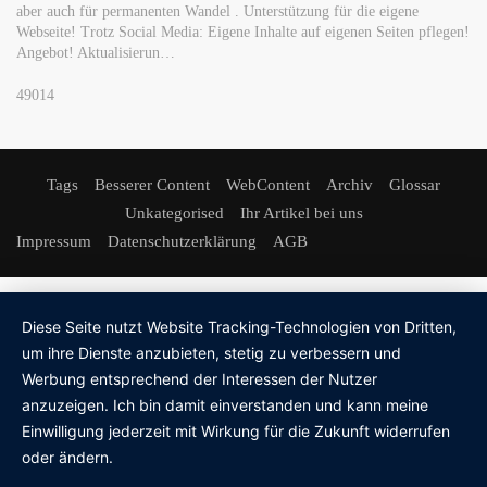
aber auch für permanenten Wandel . Unterstützung für die eigene
Webseite! Trotz Social Media: Eigene Inhalte auf eigenen Seiten pflegen!
JUNI 02, 2026
Angebot! Aktualisierun…
Werbung für Sportwetten: Dauerpräsenz im Fußball
gefährdet vulnerable Gruppen
49014
Forschende warnen vor Normalisierung von Glücksspiel im
Fußball Glücksspielwerbung gehört im Profifußball inzwischen
zum Normalzustand –…
Tags
Besserer Content
WebContent
Archiv
Glossar
Unkategorised
Ihr Artikel bei uns
Impressum
Datenschutzerklärung
AGB
JUNI 12, 2026
Aktionswoche Alkohol: Die unterschätzte Gefahr im
Straßenverkehr
Anlässlich der bundesweiten Aktionswoche Alkohol, die vom 13.
Diese Seite nutzt Website Tracking-Technologien von Dritten,
bis 21. Juni 2026 von der Deutschen Hauptstelle für Suchtfragen
um ihre Dienste anzubieten, stetig zu verbessern und
(DHS)…
Werbung entsprechend der Interessen der Nutzer
anzuzeigen. Ich bin damit einverstanden und kann meine
Einwilligung jederzeit mit Wirkung für die Zukunft widerrufen
JUNI 16, 2026
oder ändern.
Droht Autofahrern nach Ende des Tankrabatts der
nächste Preisschock?