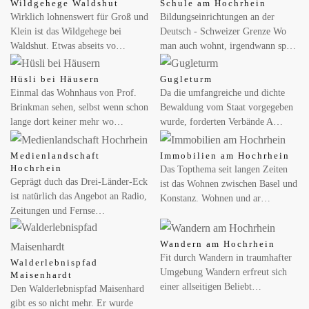
Wildgehege Waldshut
Schule am Hochrhein
Limmattal aus
Wirklich lohnenswert für Groß und
Bildungseinrichtungen an der
Klein ist das Wildgehege bei
Deutsch - Schweizer Grenze Wo
Mehr Betten, erweitertes Therapieangebot und neue chefärztliche
Waldshut. Etwas abseits vo…
man auch wohnt, irgendwann sp…
Leitung stärken die regionale Rehabilitationsversorgung.
ZURZACH Care…
Hüsli bei Häusern
Gugleturm
Einmal das Wohnhaus von Prof.
Da die umfangreiche und dichte
MAI 26, 2026
Brinkman sehen, selbst wenn schon
Bewaldung vom Staat vorgegeben
Mit dem Solarstromspeicher Geld verdienen
lange dort keiner mehr wo…
wurde, forderten Verbände A…
Die Wirtschaftlichkeit des Batteriespeichers in drei Schritten
Medienlandschaft
Immobilien am Hochrhein
berechnen Zukunft Altbau: Batteriespeicher sind inzwischen
Hochrhein
Das Topthema seit langen Zeiten
profitabel. Wer…
Geprägt duch das Drei-Länder-Eck
ist das Wohnen zwischen Basel und
ist natürlich das Angebot an Radio,
Konstanz. Wohnen und ar…
Zeitungen und Fernse…
Wandern am Hochrhein
Fit durch Wandern in traumhafter
Walderlebnispfad
Umgebung Wandern erfreut sich
Maisenhardt
einer allseitigen Beliebt…
Den Walderlebnispfad Maisenhard
gibt es so nicht mehr. Er wurde