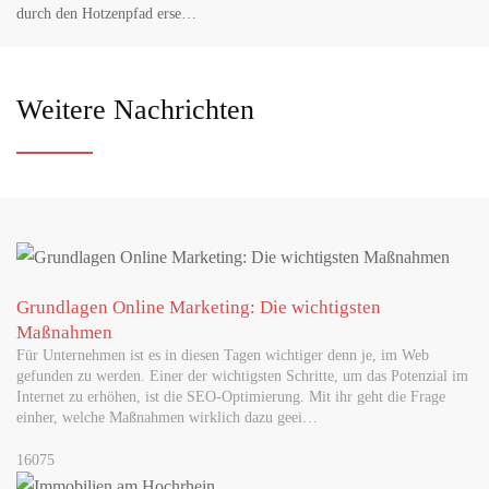
durch den Hotzenpfad erse…
MAI 14, 2026
Zähl mit: Wie viele Wildbienen summen in deinem
Garten?
Weitere Nachrichten
Wildbiene + Partner ruft am Weltbienentag zur ersten App-
basierten Wildbienen-Zählung auf Konstanz – Wer gerade
aufmerksam durch den Garten…
MAI 08, 2026
Naturpark-Markt am Freilichtmuseum Klausenhof
Grundlagen Online Marketing: Die wichtigsten
Erstmals findet in diesem Jahr ein Naturparkmarkt bei uns statt –
darüber freuen wir uns sehr. Am Naturpark-Markt präsentieren
Maßnahmen
regionale…
Für Unternehmen ist es in diesen Tagen wichtiger denn je, im Web
gefunden zu werden. Einer der wichtigsten Schritte, um das Potenzial im
Internet zu erhöhen, ist die SEO-Optimierung. Mit ihr geht die Frage
einher, welche Maßnahmen wirklich dazu geei…
MAI 29, 2026
Neue Musterbriefe helfen Passagieren, ihre Rechte
16075
geltend zu machen