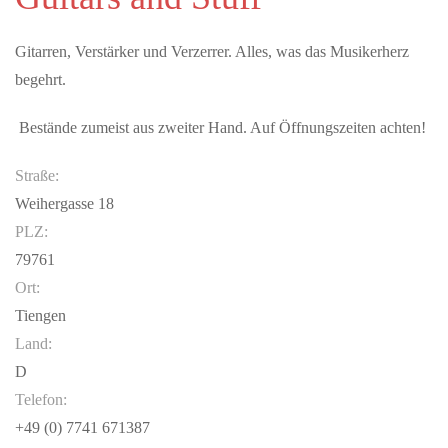
Renommierte Künstler:innen aus dem In- und Ausland
präsentieren ihr Können dem…
Gitarren, Verstärker und Verzerrer. Alles, was das Musikerherz
begehrt.
MAI 22, 2026
S-Bahn - Ein Ja ist ein Signal für die Zukunft der
Bestände zumeist aus zweiter Hand. Auf Öffnungszeiten achten!
Region
Straße:
Vertreterinnen und Vertreter aus Politik, Wirtschaft und
Zivilgesellschaft haben heute gemeinsam ihre Unterstützung für
Weihergasse 18
den Bahnknoten…
PLZ:
79761
JULI 09, 2026
Ort:
Public Viewing Schweiz vs. Argentinien – Die
Tiengen
Fussballnacht in Schaffhausen
Land:
Erlebe das Spiel Argentinien vs. Schweiz in einmaliger
D
Atmosphäre beim offiziellen Public Viewing im Munotsaal der
FCS Arena.Freue dich auf…
Telefon:
+49 (0) 7741 671387