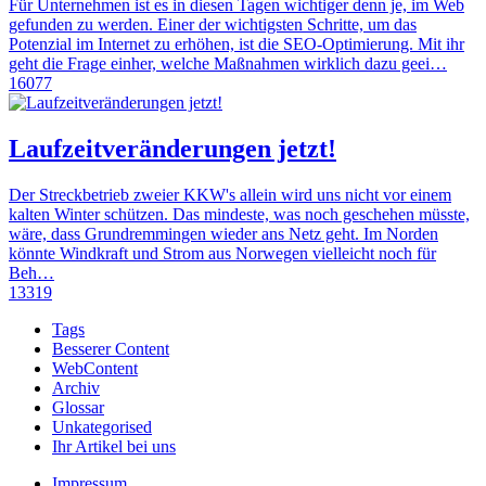
Für Unternehmen ist es in diesen Tagen wichtiger denn je, im Web
gefunden zu werden. Einer der wichtigsten Schritte, um das
Potenzial im Internet zu erhöhen, ist die SEO-Optimierung. Mit ihr
geht die Frage einher, welche Maßnahmen wirklich dazu geei…
16077
Laufzeitveränderungen jetzt!
Der Streckbetrieb zweier KKW's allein wird uns nicht vor einem
kalten Winter schützen. Das mindeste, was noch geschehen müsste,
wäre, dass Grundremmingen wieder ans Netz geht. Im Norden
könnte Windkraft und Strom aus Norwegen vielleicht noch für
Beh…
13319
Tags
Besserer Content
WebContent
Archiv
Glossar
Unkategorised
Ihr Artikel bei uns
Impressum