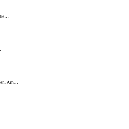
 die…
…
effen. Am…