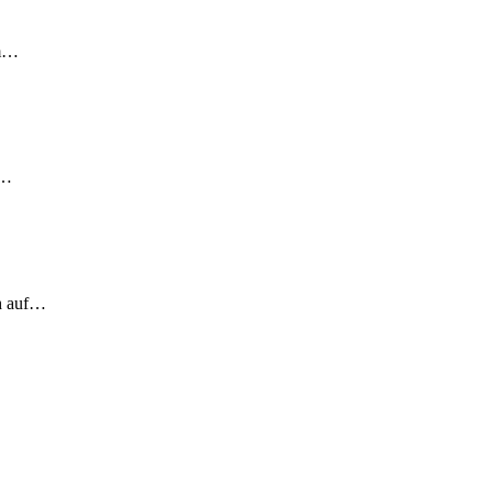
em…
!…
ch auf…