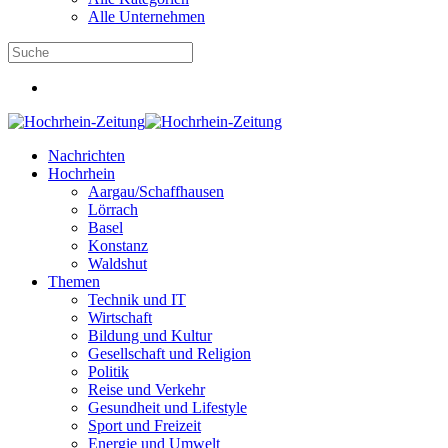
Alle Unternehmen
Nachrichten
Hochrhein
Aargau/Schaffhausen
Lörrach
Basel
Konstanz
Waldshut
Themen
Technik und IT
Wirtschaft
Bildung und Kultur
Gesellschaft und Religion
Politik
Reise und Verkehr
Gesundheit und Lifestyle
Sport und Freizeit
Energie und Umwelt