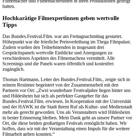
Filmemacher und Filmemacherinnen in ihren Produktionen gezeigt
hatten.
Hochkarätige Filmexpertinnen geben wertvolle
Tipps
Das Bundes.Festival.Film. war am Freitagnachmittag gestartet.
Höhepunkt war die feierliche Preisverleihung im Thega Filmpalast.
Zudem wurden den Teilnehmenden in insgesamt drei
Gesprächspanels wertvolle Einblicke und Anregungen zu
verschiedenen Aspekten des Filmemachens vermittelt. Alle
Screenings und die Panels waren öffentlich und kostenfrei
zugänglich.
Thomas Hartmann, Leiter des Bundes.Festival.Film., zeigte sich in
seinem Resümee begeistert von der Zusammenarbeit mit den
Partnern vor Ort: „Zwei wunderbare Festivaljahre liegen hinter uns
und Hildesheim hat sich als perfekter Gastgeber für das
Bundes.Festival.Film. erwiesen. In Kooperation mit der Universität
und der HAWK ist die Stadt ihrem Ruf als Kultur- und Medienstadt
mehr als gerecht geworden. Uns als Veranstaltern wird Hildesheim
in bester Erinnerung bleiben. Mein Dank geht an unsere Partner vor
Ort, die diese beiden großartigen Festivals ermöglicht haben. Wir
hoffen, dass wir mit der Veranstaltung einen Impuls für die weitere
Filmarbeit geben konnten.“