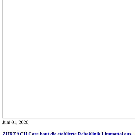
Juni 01, 2026
ZURZACH Care baut die etablierte Rehaklinik Limmattal aus