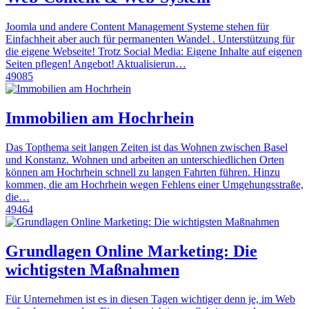
Joomla und andere Content Management Systeme stehen für
Einfachheit aber auch für permanenten Wandel . Unterstützung für
die eigene Webseite! Trotz Social Media: Eigene Inhalte auf eigenen
Seiten pflegen! Angebot! Aktualisierun…
49085
Immobilien am Hochrhein
Das Topthema seit langen Zeiten ist das Wohnen zwischen Basel
und Konstanz. Wohnen und arbeiten an unterschiedlichen Orten
können am Hochrhein schnell zu langen Fahrten führen. Hinzu
kommen, die am Hochrhein wegen Fehlens einer Umgehungsstraße,
die…
49464
Grundlagen Online Marketing: Die
wichtigsten Maßnahmen
Für Unternehmen ist es in diesen Tagen wichtiger denn je, im Web