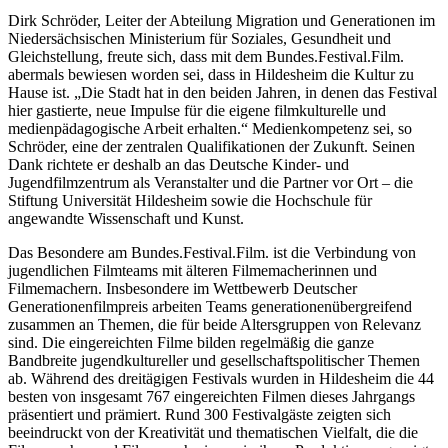
Dirk Schröder, Leiter der Abteilung Migration und Generationen im
Niedersächsischen Ministerium für Soziales, Gesundheit und
Gleichstellung, freute sich, dass mit dem Bundes.Festival.Film.
abermals bewiesen worden sei, dass in Hildesheim die Kultur zu
Hause ist. „Die Stadt hat in den beiden Jahren, in denen das Festival
hier gastierte, neue Impulse für die eigene filmkulturelle und
medienpädagogische Arbeit erhalten.“ Medienkompetenz sei, so
Schröder, eine der zentralen Qualifikationen der Zukunft. Seinen
Dank richtete er deshalb an das Deutsche Kinder- und
Jugendfilmzentrum als Veranstalter und die Partner vor Ort – die
Stiftung Universität Hildesheim sowie die Hochschule für
angewandte Wissenschaft und Kunst.
Das Besondere am Bundes.Festival.Film. ist die Verbindung von
jugendlichen Filmteams mit älteren Filmemacherinnen und
Filmemachern. Insbesondere im Wettbewerb Deutscher
Generationenfilmpreis arbeiten Teams generationenübergreifend
zusammen an Themen, die für beide Altersgruppen von Relevanz
sind. Die eingereichten Filme bilden regelmäßig die ganze
Bandbreite jugendkultureller und gesellschaftspolitischer Themen
ab. Während des dreitägigen Festivals wurden in Hildesheim die 44
besten von insgesamt 767 eingereichten Filmen dieses Jahrgangs
präsentiert und prämiert. Rund 300 Festivalgäste zeigten sich
beeindruckt von der Kreativität und thematischen Vielfalt, die die