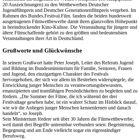
20 Auszeichnungen) zu den Wettbewerben Deutscher
Jugendfilmpreis und Deutscher Generationenfilmpreis vergeben. Im
Rahmen des Bundes.Festival.Film. fanden die beiden bundesweit
ausgetragenen Filmwettbewerbe damit ihren glanzvollen Höhepunkt
in beeindruckender Kino-Kulisse. Die Veranstaltung für jüngere und
ältere Filmschaffende gehört zu den größten und bedeutendsten
Veranstaltungen ihrer Art in Deutschland.
Grußworte und Glückwünsche
In seinem Grußwort hatte Peter Joseph, Leiter des Referats Jugend
und Bildung im Bundesministerium für Familie, Senioren, Frauen
und Jugend, den einzigartigen Charakter des Festivals
hervorgehoben, der sich vor allem im Bestreben widerspiegele, die
Entwicklung junger Menschen zu verantwortungsbewussten,
emanzipierten und teamfähigen Persönlichkeiten zu begleiten und zu
fördern. „Die Summer der Filme, die ich während der drei
Festivaltage gesehen habe, ist ein wahrer Schatz im Hinblick darauf,
wie wir die Anliegen junger Menschen kennenlernen und danach
handeln“, so Joseph.
Sein Ministerium fördere seit über 30 Jahren die Filmwettbewerbe,
weil damit drei Begriffe untrennbar verbunden seien: Begeisterung,
Begegnung und am Ende vielleicht sogar ein eigenständiger
Berufsweg.