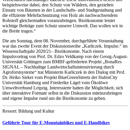
beispielsweise dabei, den Schutz von Wäldern, den gezielten
Einsatz von Bäumen in der Landschafts- und Stadtgestaltung und
die effiziente Mehrfachnutzung von Holz als nachwachsendem
Rohstoff gleichermaßen voranzubringen. Bioökonomie leistet
wichtige Beiträge zum Schutz unserer Umwelt. Das wollen wir in
die Breite tragen.“
Die am Sonntag, dem 08. November, durchgeführte Veranstaltung
war das zweite Event der Diskussionsreihe „Karliczek. Impulse.“ im
Wissenschaftsjahr 2020/21– Bioökonomie. Nach einem
Impulsvortrag von Prof. Dr. Edzo Veldkamp von der Georg-August-
Universität Göttingen zum BMBF-geförderten Projekt „BonaRes
SIGNAL – Nachhaltige Landwirtschaftsintensivierung durch
Agroforstsysteme“ trat Ministerin Karliczek in den Dialog mit Prof.
Dr. Heiko Sieker vom Projekt BlueGreenStreets der HafenCity
Universität Hamburg und Friederike Lägel vom Ökolöwe
Umweltverbund Leipzig. Interessierte hatten die Möglichkeit, sich
über interaktive Formate selbst in die Diskussion miteinzubringen
und eigene Impulse rund um die Bioökonomie zu geben.
Ressort: Bildung und Kultur
Geführte Tour für E-Mountainbikes und E-Handbikes