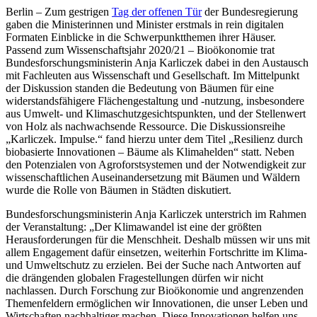
Berlin – Zum gestrigen
Tag der offenen Tür
der Bundesregierung
gaben die Ministerinnen und Minister erstmals in rein digitalen
Formaten Einblicke in die Schwerpunktthemen ihrer Häuser.
Passend zum Wissenschaftsjahr 2020/21 – Bioökonomie trat
Bundesforschungsministerin Anja Karliczek dabei in den Austausch
mit Fachleuten aus Wissenschaft und Gesellschaft. Im Mittelpunkt
der Diskussion standen die Bedeutung von Bäumen für eine
widerstandsfähigere Flächengestaltung und -nutzung, insbesondere
aus Umwelt- und Klimaschutzgesichtspunkten, und der Stellenwert
von Holz als nachwachsende Ressource. Die Diskussionsreihe
„Karliczek. Impulse.“ fand hierzu unter dem Titel „Resilienz durch
biobasierte Innovationen – Bäume als Klimahelden“ statt. Neben
den Potenzialen von Agroforstsystemen und der Notwendigkeit zur
wissenschaftlichen Auseinandersetzung mit Bäumen und Wäldern
wurde die Rolle von Bäumen in Städten diskutiert.
Bundesforschungsministerin Anja Karliczek unterstrich im Rahmen
der Veranstaltung: „Der Klimawandel ist eine der größten
Herausforderungen für die Menschheit. Deshalb müssen wir uns mit
allem Engagement dafür einsetzen, weiterhin Fortschritte im Klima-
und Umweltschutz zu erzielen. Bei der Suche nach Antworten auf
die drängenden globalen Fragestellungen dürfen wir nicht
nachlassen. Durch Forschung zur Bioökonomie und angrenzenden
Themenfeldern ermöglichen wir Innovationen, die unser Leben und
Wirtschaften nachhaltiger machen. Diese Innovationen helfen uns