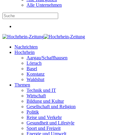
Alle Unternehmen
Nachrichten
Hochrhein
Aargau/Schaffhausen
Lörrach
Basel
Konstanz
Waldshut
Themen
Technik und IT
Wirtschaft
Bildung und Kultur
Gesellschaft und Religion
Politik
Reise und Verkehr
Gesundheit und Lifestyle
Sport und Freizeit
Energie und Umwelt