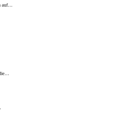
ch auf…
 die…
…