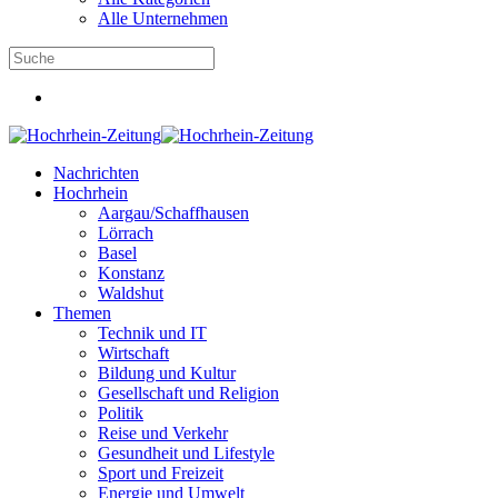
Alle Unternehmen
Nachrichten
Hochrhein
Aargau/Schaffhausen
Lörrach
Basel
Konstanz
Waldshut
Themen
Technik und IT
Wirtschaft
Bildung und Kultur
Gesellschaft und Religion
Politik
Reise und Verkehr
Gesundheit und Lifestyle
Sport und Freizeit
Energie und Umwelt