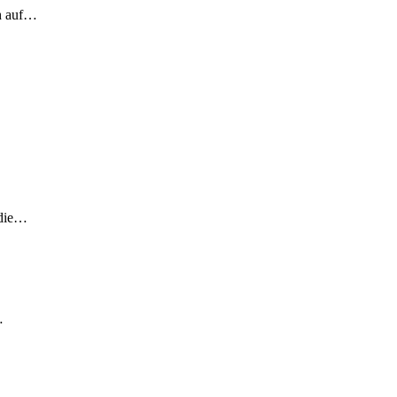
ch auf…
 die…
…