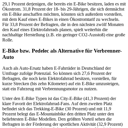
29,1 Prozent derjenigen, die bereits ein E-Bike besitzen, laden es mit
Ökostrom. 31,8 Prozent der 18- bis 29-Jährigen, die sich demnächst
ein E-Bike anschaffen möchten, könnten sich außerdem vorstellen,
mit dem Kauf eines E-Bikes in einen Ökostromtarif zu wechseln.
Für 33,8 Prozent der Befragten, die in den nächsten zwölf Monaten
den Kauf eines Elektrofahrrads planen, spielt weiterhin die
nachhaltige Herstellung (z.B. ein geringer CO2-Ausstoß) eine große
Rolle.
E-Bike bzw. Pedelec als Alternative für Verbrenner-
Auto
Auch als Auto-Ersatz haben E-Fahrräder in Deutschland der
Umfrage zufolge Potenzial. So können sich 27,6 Prozent der
Befragten, die noch kein Elektrofahrrad besitzen, vorstellen, für
kurze Strecken (bis zehn Kilometer) auf ein E-Bike umzusteigen,
statt ein Fahrzeug mit Verbrennungsmotor zu nutzen.
Unter den E-Bike Typen ist das City-E-Bike (41,3 Prozent) der
klare Favorit der Elektrofahrrad-Fans. Auf dem zweiten Platz
befindet sich das Trekking-E-Bike (30 Prozent) und mit 11,9
Prozent belegt das E-Mountainbike den dritten Platz unter den
beliebtesten E-Bike Modellen. Den größten Vorteil sehen die
Befragten in der Förderung der sportlichen Aktivität (32,9 Prozent)