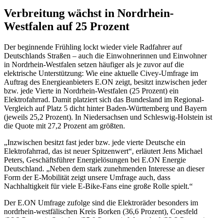
Verbreitung wächst in Nordrhein-
Westfalen auf 25 Prozent
Der beginnende Frühling lockt wieder viele Radfahrer auf
Deutschlands Straßen – auch die Einwohnerinnen und Einwohner
in Nordrhein-Westfalen setzen häufiger als je zuvor auf die
elektrische Unterstützung: Wie eine aktuelle Civey-Umfrage im
Auftrag des Energieanbieters E.ON zeigt, besitzt inzwischen jeder
bzw. jede Vierte in Nordrhein-Westfalen (25 Prozent) ein
Elektrofahrrad. Damit platziert sich das Bundesland im Regional-
Vergleich auf Platz 5 dicht hinter Baden-Württemberg und Bayern
(jeweils 25,2 Prozent). In Niedersachsen und Schleswig-Holstein ist
die Quote mit 27,2 Prozent am größten.
„Inzwischen besitzt fast jeder bzw. jede vierte Deutsche ein
Elektrofahrrad, das ist neuer Spitzenwert“, erläutert Jens Michael
Peters, Geschäftsführer Energielösungen bei E.ON Energie
Deutschland. „Neben dem stark zunehmenden Interesse an dieser
Form der E-Mobilität zeigt unsere Umfrage auch, dass
Nachhaltigkeit für viele E-Bike-Fans eine große Rolle spielt.“
Der E.ON Umfrage zufolge sind die Elektroräder besonders im
nordrhein-westfälischen Kreis Borken (36,6 Prozent), Coesfeld