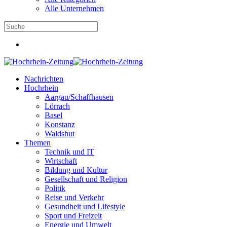
Alle Unternehmen
Nachrichten
Hochrhein
Aargau/Schaffhausen
Lörrach
Basel
Konstanz
Waldshut
Themen
Technik und IT
Wirtschaft
Bildung und Kultur
Gesellschaft und Religion
Politik
Reise und Verkehr
Gesundheit und Lifestyle
Sport und Freizeit
Energie und Umwelt