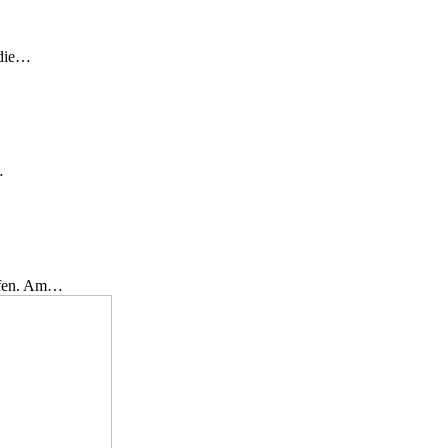
 die…
…
effen. Am…