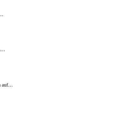
!…
em…
ch auf…