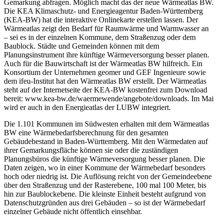
Gemarkung abfragen. Möglich macht das der neue Wärmeatlas BW.
Die KEA Klimaschutz- und Energieagentur Baden-Württemberg
(KEA-BW) hat die interaktive Onlinekarte erstellen lassen. Der
Wärmeatlas zeigt den Bedarf für Raumwärme und Warmwasser an
– sei es in der einzelnen Kommune, dem Straßenzug oder dem
Baublock. Städte und Gemeinden können mit dem
Planungsinstrument ihre künftige Wärmeversorgung besser planen.
Auch für die Bauwirtschaft ist der Wärmeatlas BW hilfreich. Ein
Konsortium der Unternehmen geomer und GEF Ingenieure sowie
dem ifeu-Institut hat den Wärmeatlas BW erstellt. Der Wärmeatlas
steht auf der Internetseite der KEA-BW kostenfrei zum Download
bereit: www.kea-bw.de/waermewende/angebote/downloads. Im Mai
wird er auch in den Energieatlas der LUBW integriert.
Die 1.101 Kommunen im Südwesten erhalten mit dem Wärmeatlas
BW eine Wärmebedarfsberechnung für den gesamten
Gebäudebestand in Baden-Württemberg. Mit den Wärmedaten auf
ihrer Gemarkungsfläche können sie oder die zuständigen
Planungsbüros die künftige Wärmeversorgung besser planen. Die
Daten zeigen, wo in einer Kommune der Wärmebedarf besonders
hoch oder niedrig ist. Die Auflösung reicht von der Gemeindeebene
über den Straßenzug und der Rasterebene, 100 mal 100 Meter, bis
hin zur Baublockebene. Die kleinste Einheit besteht aufgrund von
Datenschutzgründen aus drei Gebäuden – so ist der Wärmebedarf
einzelner Gebäude nicht öffentlich einsehbar.