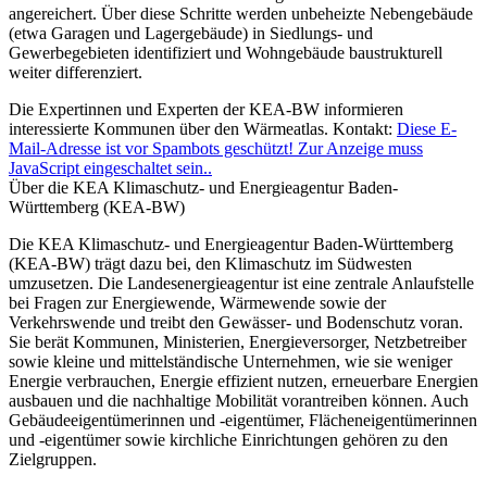
angereichert. Über diese Schritte werden unbeheizte Nebengebäude
(etwa Garagen und Lagergebäude) in Siedlungs- und
Gewerbegebieten identifiziert und Wohngebäude baustrukturell
weiter differenziert.
Die Expertinnen und Experten der KEA-BW informieren
interessierte Kommunen über den Wärmeatlas. Kontakt:
Diese E-
Mail-Adresse ist vor Spambots geschützt! Zur Anzeige muss
JavaScript eingeschaltet sein.
.
Über die KEA Klimaschutz- und Energieagentur Baden-
Württemberg (KEA-BW)
Die KEA Klimaschutz- und Energieagentur Baden-Württemberg
(KEA-BW) trägt dazu bei, den Klimaschutz im Südwesten
umzusetzen. Die Landesenergieagentur ist eine zentrale Anlaufstelle
bei Fragen zur Energiewende, Wärmewende sowie der
Verkehrswende und treibt den Gewässer- und Bodenschutz voran.
Sie berät Kommunen, Ministerien, Energieversorger, Netzbetreiber
sowie kleine und mittelständische Unternehmen, wie sie weniger
Energie verbrauchen, Energie effizient nutzen, erneuerbare Energien
ausbauen und die nachhaltige Mobilität vorantreiben können. Auch
Gebäudeeigentümerinnen und -eigentümer, Flächeneigentümerinnen
und -eigentümer sowie kirchliche Einrichtungen gehören zu den
Zielgruppen.