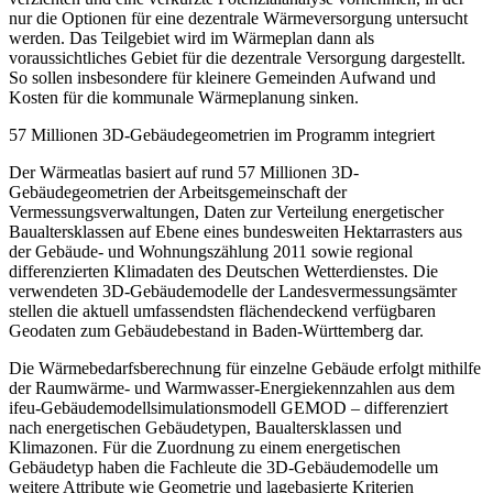
nur die Optionen für eine dezentrale Wärmeversorgung untersucht
werden. Das Teilgebiet wird im Wärmeplan dann als
voraussichtliches Gebiet für die dezentrale Versorgung dargestellt.
So sollen insbesondere für kleinere Gemeinden Aufwand und
Kosten für die kommunale Wärmeplanung sinken.
57 Millionen 3D-Gebäudegeometrien im Programm integriert
Der Wärmeatlas basiert auf rund 57 Millionen 3D-
Gebäudegeometrien der Arbeitsgemeinschaft der
Vermessungsverwaltungen, Daten zur Verteilung energetischer
Baualtersklassen auf Ebene eines bundesweiten Hektarrasters aus
der Gebäude- und Wohnungszählung 2011 sowie regional
differenzierten Klimadaten des Deutschen Wetterdienstes. Die
verwendeten 3D-Gebäudemodelle der Landesvermessungsämter
stellen die aktuell umfassendsten flächendeckend verfügbaren
Geodaten zum Gebäudebestand in Baden-Württemberg dar.
Die Wärmebedarfsberechnung für einzelne Gebäude erfolgt mithilfe
der Raumwärme- und Warmwasser-Energiekennzahlen aus dem
ifeu-Gebäudemodellsimulationsmodell GEMOD – differenziert
nach energetischen Gebäudetypen, Baualtersklassen und
Klimazonen. Für die Zuordnung zu einem energetischen
Gebäudetyp haben die Fachleute die 3D-Gebäudemodelle um
weitere Attribute wie Geometrie und lagebasierte Kriterien