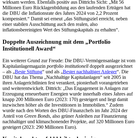
wirksam werden. Ebenfalls positiv aus Dittrichs Sicht: „Mit 56
Millionen Euro Rücklagenbildung aus den laufenden Erträgen hat
die DBU die Inflationsrate des Jahres 2024 von 2,2 Prozent
kompensiert.“ Damit sei erneut „das Stiftungsziel erreicht, neben
einer stabilen Ausschüttung auch den realen, also
inflationsbereinigten Wert des Stiftungskapitals zu erhalten“.
Doppelte Auszeichnung mit dem „Portfolio
Institutionell Award“
Ein weiterer Grund zur Freude: Die DBU-Vermögensanlage ist vom
Kapitalanlagemagazin
portfolio institutionell
doppelt ausgezeichnet
– als „
Beste Stiftung
“ und als „
Bester nachhaltiger Anleger
“. Die
DBU hat das Thema „Nachhaltige Kapitalanlagen“ seit 2005 in
ihren Anlagerichtlinien fest verankert, pionierhaft vorangetrieben
und weiterentwickelt. Dittrich: „Das Engagement in Anlagen zur
Erzeugung erneuerbarer Energien wurde innerhalb eines Jahres auf
knapp 200 Millionen Euro (2023: 170) gesteigert und liegt damit
inzwischen höher als die Investitionen in Immobilien.“ Zudem
wurde nach den Worten des DBU-Finanzchefs im Jahr 2024 der
Anteil von
Green Bonds
, also grüner Anleihen zur Finanzierung
nachhaltiger und klimaschonender Projekte, auf 320 Millionen Euro
gesteigert (2023: 290 Millionen Euro).