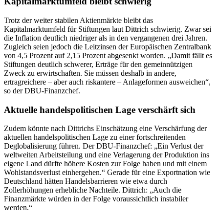
Kapitalmarktumfeld bleibt schwierig
Trotz der weiter stabilen Aktienmärkte bleibt das
Kapitalmarktumfeld für Stiftungen laut Dittrich schwierig. Zwar sei
die Inflation deutlich niedriger als in den vergangenen drei Jahren.
Zugleich seien jedoch die Leitzinsen der Europäischen Zentralbank
von 4,5 Prozent auf 2,15 Prozent abgesenkt worden. „Damit fällt es
Stiftungen deutlich schwerer, Erträge für den gemeinnützigen
Zweck zu erwirtschaften. Sie müssen deshalb in andere,
ertragreichere – aber auch riskantere – Anlageformen ausweichen“,
so der DBU-Finanzchef.
Aktuelle handelspolitischen Lage verschärft sich
Zudem könnte nach Dittrichs Einschätzung eine Verschärfung der
aktuellen handelspolitischen Lage zu einer fortschreitenden
Deglobalisierung führen. Der DBU-Finanzchef: „Ein Verlust der
weltweiten Arbeitsteilung und eine Verlagerung der Produktion ins
eigene Land dürfte höhere Kosten zur Folge haben und mit einem
Wohlstandsverlust einhergehen.“ Gerade für eine Exportnation wie
Deutschland hätten Handelsbarrieren wie etwa durch
Zollerhöhungen erhebliche Nachteile. Dittrich: „Auch die
Finanzmärkte würden in der Folge voraussichtlich instabiler
werden.“