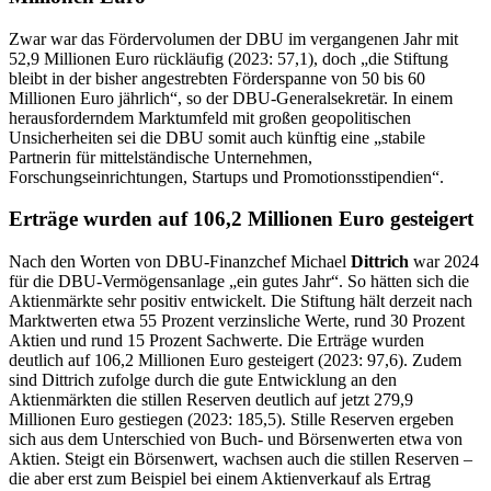
Zwar war das Fördervolumen der DBU im vergangenen Jahr mit
52,9 Millionen Euro rückläufig (2023: 57,1), doch „die Stiftung
bleibt in der bisher angestrebten Förderspanne von 50 bis 60
Millionen Euro jährlich“, so der DBU-Generalsekretär. In einem
herausforderndem Marktumfeld mit großen geopolitischen
Unsicherheiten sei die DBU somit auch künftig eine „stabile
Partnerin für mittelständische Unternehmen,
Forschungseinrichtungen, Startups und Promotionsstipendien“.
Erträge wurden auf 106,2 Millionen Euro gesteigert
Nach den Worten von DBU-Finanzchef Michael
Dittrich
war 2024
für die DBU-Vermögensanlage „ein gutes Jahr“. So hätten sich die
Aktienmärkte sehr positiv entwickelt. Die Stiftung hält derzeit nach
Marktwerten etwa 55 Prozent verzinsliche Werte, rund 30 Prozent
Aktien und rund 15 Prozent Sachwerte. Die Erträge wurden
deutlich auf 106,2 Millionen Euro gesteigert (2023: 97,6). Zudem
sind Dittrich zufolge durch die gute Entwicklung an den
Aktienmärkten die stillen Reserven deutlich auf jetzt 279,9
Millionen Euro gestiegen (2023: 185,5). Stille Reserven ergeben
sich aus dem Unterschied von Buch- und Börsenwerten etwa von
Aktien. Steigt ein Börsenwert, wachsen auch die stillen Reserven –
die aber erst zum Beispiel bei einem Aktienverkauf als Ertrag