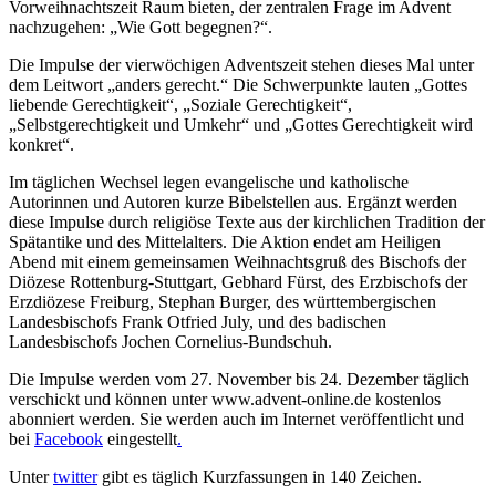
Vorweihnachtszeit Raum bieten, der zentralen Frage im Advent
nachzugehen: „Wie Gott begegnen?“.
Die Impulse der vierwöchigen Adventszeit stehen dieses Mal unter
dem Leitwort „anders gerecht.“ Die Schwerpunkte lauten „Gottes
liebende Gerechtigkeit“, „Soziale Gerechtigkeit“,
„Selbstgerechtigkeit und Umkehr“ und „Gottes Gerechtigkeit wird
konkret“.
Im täglichen Wechsel legen evangelische und katholische
Autorinnen und Autoren kurze Bibelstellen aus. Ergänzt werden
diese Impulse durch religiöse Texte aus der kirchlichen Tradition der
Spätantike und des Mittelalters. Die Aktion endet am Heiligen
Abend mit einem gemeinsamen Weihnachtsgruß des Bischofs der
Diözese Rottenburg-Stuttgart, Gebhard Fürst, des Erzbischofs der
Erzdiözese Freiburg, Stephan Burger, des württembergischen
Landesbischofs Frank Otfried July, und des badischen
Landesbischofs Jochen Cornelius-Bundschuh.
Die Impulse werden vom 27. November bis 24. Dezember täglich
verschickt und können unter www.advent-online.de kostenlos
abonniert werden. Sie werden auch im Internet veröffentlicht und
bei
Facebook
eingestellt
.
Unter
twitter
gibt es täglich Kurzfassungen in 140 Zeichen.