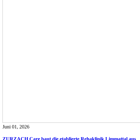
Juni 01, 2026
ZURZACH Care baut die etablierte Rehaklinik Limmattal aus