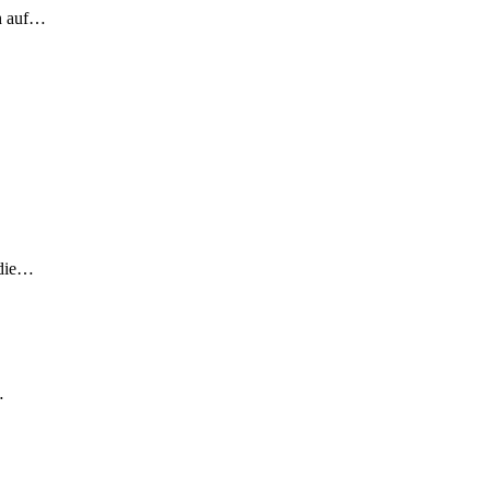
ch auf…
 die…
…