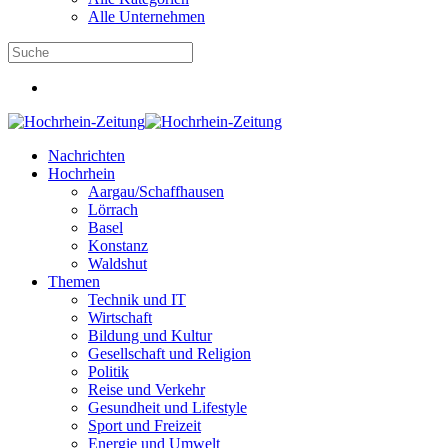
Alle Unternehmen
Nachrichten
Hochrhein
Aargau/Schaffhausen
Lörrach
Basel
Konstanz
Waldshut
Themen
Technik und IT
Wirtschaft
Bildung und Kultur
Gesellschaft und Religion
Politik
Reise und Verkehr
Gesundheit und Lifestyle
Sport und Freizeit
Energie und Umwelt