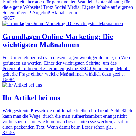
Einfachheit aber auch für permanenten Wandel . Unterstützung für
die eigene Webseite! Trotz Social Media: Eigene Inhalte auf eigenen
Seiten pflegen! Angebot! Aktualisierun…
49057
Grundlagen Online Marketing: Die
wichtigsten Maßnahmen
Für Unternehmen ist es in diesen Tagen wichtiger denn je, im Web
gefunden zu werden. Einer der wichtigsten Schritte, um das
Potenzial im Internet zu erhöhen, ist die SEO-Optimierung. Mit ihr
geht die Frage einher, welche Maßnahmen wirklich dazu geei…
16084
Ihr Artikel bei uns
Weit gestreute Pressetexte und Inhalte bleiben im Trend. Schließlich
kann man die Wege, durch die man aufmerksamkeit erlangt nicht
vorhersagen. Und wie kann man besser Interesse wecken, als durch
einen packenden Text. Wenn damit beim Leser schon gle…
37563