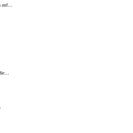
ch auf…
 die…
…