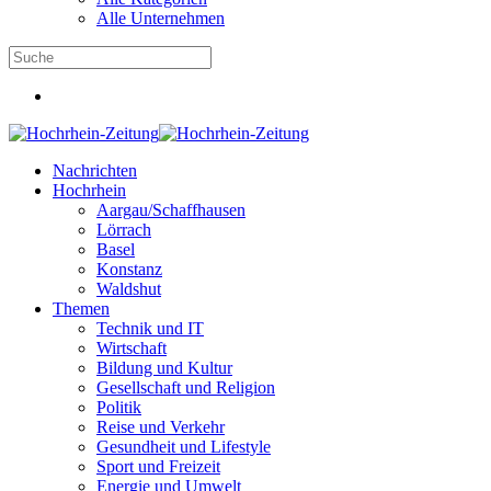
Alle Unternehmen
Nachrichten
Hochrhein
Aargau/Schaffhausen
Lörrach
Basel
Konstanz
Waldshut
Themen
Technik und IT
Wirtschaft
Bildung und Kultur
Gesellschaft und Religion
Politik
Reise und Verkehr
Gesundheit und Lifestyle
Sport und Freizeit
Energie und Umwelt